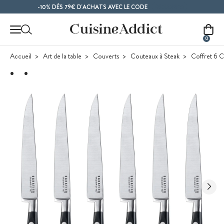
Contenu principal
MELON26
-10% DÈS 79€ D'ACHATS AVEC LE CODE
0
Accueil
Art de la table
Couverts
Couteaux à Steak
Coffret 6 C