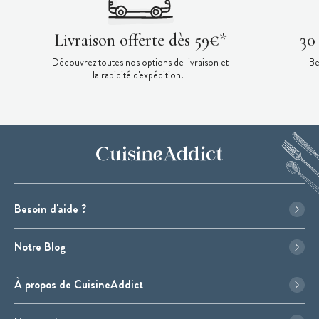
Livraison offerte dès 59€*
30
Découvrez toutes nos options de livraison et
Be
la rapidité d'expédition.
Besoin d'aide ?
Notre Blog
À propos de CuisineAddict