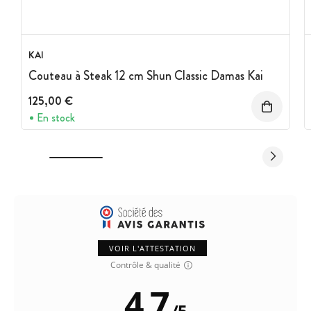
KAI
Couteau à Steak 12 cm Shun Classic Damas Kai
125,00 €
En stock
VOIR L'ATTESTATION
Contrôle & qualité
4.7
/
5