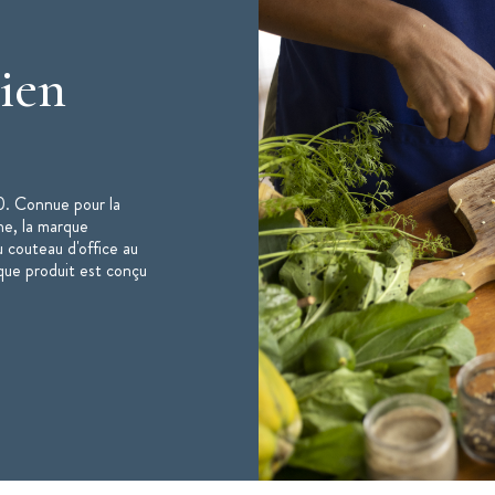
ien
90. Connue pour la
r, et à l'eau
che, la marque
couteau d'office au
que produit est conçu