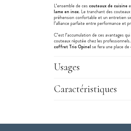
L’ensemble de ces
couteaux de cuisine
e
lame en inox
. Le tranchant des couteaux 
préhension confortable et un entretien s
l’alliance parfaite entre performance et pr
C’est l’accumulation de ces avantages qui
couteaux réputée chez les professionnels
coffret Trio Opinel
se fera une place de c
À noter : Vous pouvez vous procurer plus
couteaux Intempora
.
Usages
Les + produit
:
Caractéristiques
Manche hygiénique
Design élégant
Lame pleine-soie
Caractéristiques du Coffret de Couteaux
Coffret Trio
Contient : un couteau de chef, un cout