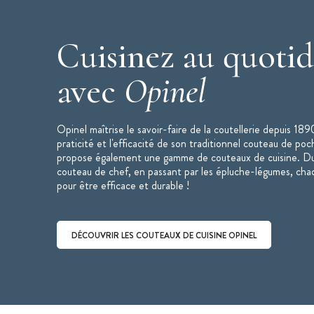
Longueur des lames : 20, 16, et 8 cm
Matière de la lame : Inox
Cuisinez au quotid
Matière du manche : polymère
Couleur du manche : noir
avec
Opinel
Lame pleine-soie
Lame lisse
Opinel maîtrise le savoir-faire de la coutellerie depuis 18
Manche résistant aux chocs, à la chaleu
praticité et l'efficacité de son traditionnel couteau de po
Manche V-grip
propose également une gamme de couteaux de cuisine. Du 
couteau de chef, en passant par les épluche-légumes, cha
Passe au lave-vaisselle
pour être efficace et durable !
Garantie à vie
Collection :
Intempora
Marque :
Opinel
DÉCOUVRIR LES COUTEAUX DE CUISINE OPINEL
Découvrir les couteaux de cuisine Opinel