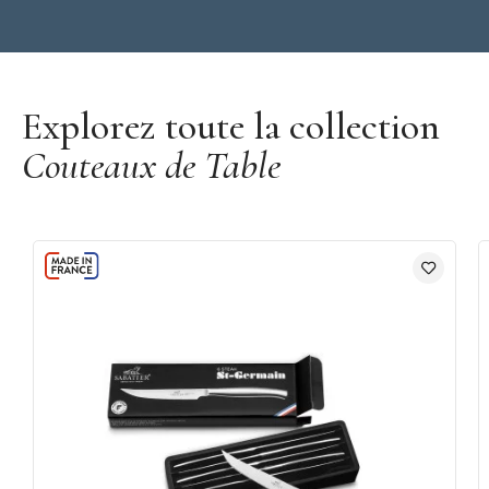
Découvrir la marque Opinel
Explorez toute la collection
Couteaux de Table