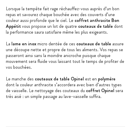
Lorsque la tempête fait rage réchauffez-vous auprès d’un bon
repas et savourez chaque bouchée avec des couverts d’une
couleur aussi profonde que le ciel. Le
coffret anthracite Bon
Appétit
vous propose un lot de quatre
couteaux de table
dont
la performance saura satisfaire même les plus exigeants.
La
lame en inox
micro dentée de ces
couteaux de table
assure
une découpe nette et propre de tous les aliments. Vos repas se
passeront ainsi sans la moindre anicroche puisque chaque
mouvement sera fluide vous laissant tout le temps de profiter de
vos bouchées.
Le manche des
couteaux de table Opinel
est en
polymère
dont la couleur anthracite s’accordera avec bien d’autres types
de vaisselle. Le nettoyage des couteaux du
coffret Opinel
sera
très aisé : un simple passage au lave-vaisselle suffira.
Les + produit
:
Manche ergonomique
Fabriqué en France
Coffret idéal pour un cadeau