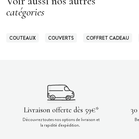
Voir aussi nos autres
catégories
COUTEAUX
COUVERTS
COFFRET CADEAU
Livraison offerte dès 59€*
30
Découvrez toutes nos options de livraison et
Be
la rapidité d'expédition.