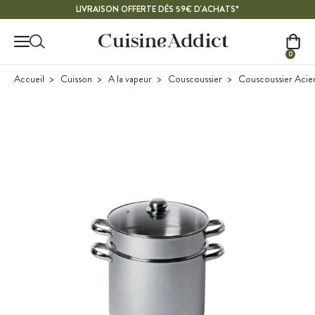
Contenu principal
LIVRAISON OFFERTE DÈS 59€ D'ACHATS*
0
Accueil
Cuisson
A la vapeur
Couscoussier
Couscoussier Acie