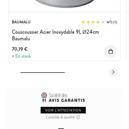
BAUMALU
4
/
5
(1)
Couscoussier Acier Inoxydable 9L Ø24cm
Baumalu
70,19 €
En stock
VOIR L'ATTESTATION
Contrôle & qualité