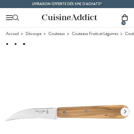
Contenu principal
LIVRAISON OFFERTE DÈS 59€ D'ACHATS*
0
Accueil
Découpe
Couteaux
Couteaux Fruits et Légumes
Coute