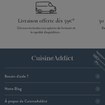
Livraison offerte dès 59€*
30
Découvrez toutes nos options de livraison et
Be
la rapidité d'expédition.
Besoin d'aide ?
Notre Blog
À propos de CuisineAddict