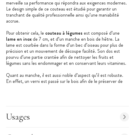
merveille sa performance qui répondra aux exigences modernes.
Le design simple de ce couteau est étudié pour garantir un
tranchant de qualité professionnelle ainsi qu’une maniabilité
accrue.
Pour obtenir cela, le
couteau à légumes
est composé d’une
lame en inox
de 7 cm, et d’un manche en bois de hêtre. La
lame est courbée dans la forme d’un bec d’oiseau pour plus de
précision et un mouvement de découpe facilité. Son dos est
pourvu d’une partie crantée afin de nettoyer les fruits et
légumes sans les endommager et en conservant leurs vitamines.
Quant au manche, il est aussi noble d’aspect qu’il est robuste.
En effet, un verni est passé sur le bois afin de le préserver de
l’humidité et de la salissure. Vous pourrez donc utiliser le
couteau N°114
de façon régulière sans vous inquiéter de son
intégrité.
Les + produit
:
Usages
Manche en bois agréable
Fabriqué en France