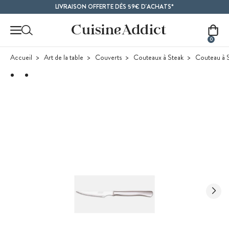
Contenu principal
LIVRAISON OFFERTE DÈS 59€ D'ACHATS*
0
Accueil
Art de la table
Couverts
Couteaux à Steak
Couteau à S