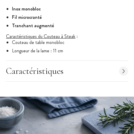
Inox monobloc
Fil microcranté
Tranchant augmenté
Caractéristiques du Couteau à Steak
:
Couteau de table monobloc
Longueur de la lame : 11 cm
Longueur complète du couteau :
220 mm
Fil cranté
Caractéristiques
Poids : 73 g
Couteau à steak en acier inoxydable
Vendu dans une boîte
Marque : Arcos
Couteau à steak fabriqué en Espagne