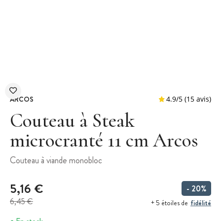
ARCOS
Couteau à Steak
microcranté 11 cm Arcos
4.9
/
5
(
Couteau à viande monobloc
5,16 €
- 20%
6,45 €
fidélité
+ 5 étoiles de