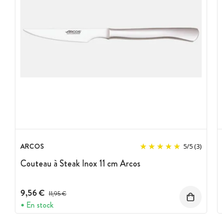
ARCOS
5
/
5
(3)
Couteau à Steak Inox 11 cm Arcos
9,56 €
Prix avant réduction :
11,95 €
En stock