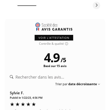
VOIR L'ATTESTATION
Contrôle & qualité
4.9
/
5
Basé sur 15 avis
Trier par
date décroissante
Sylvie F.
Publié le 1/22/23, 4:56 PM