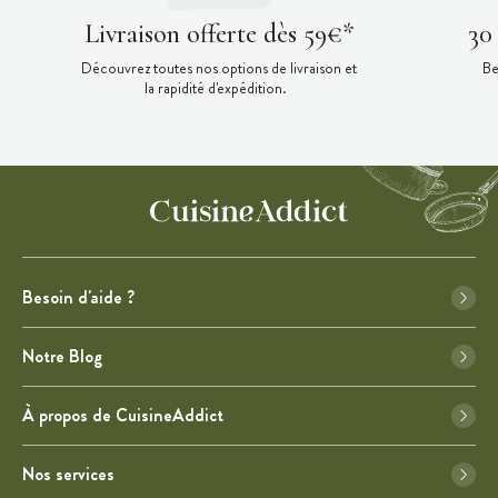
Livraison offerte dès 59€*
30
Découvrez toutes nos options de livraison et
Be
la rapidité d'expédition.
Besoin d'aide ?
Notre Blog
À propos de CuisineAddict
Nos services