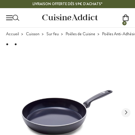
Contenu principal
LIVRAISON OFFERTE DÈS 59€ D'ACHATS*
0
Accueil
Cuisson
Sur feu
Poêles de Cuisine
Poêles Anti-Adhési