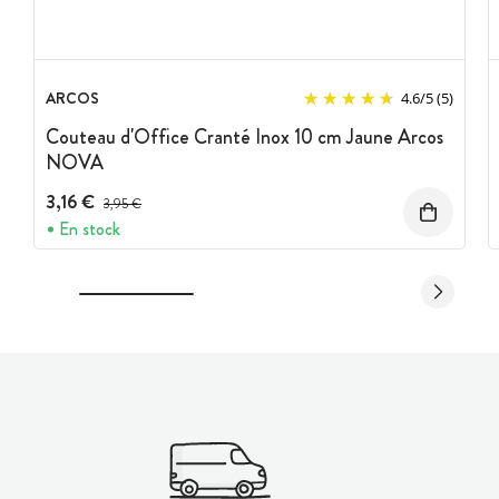
ARCOS
4.6
/
5
(5)
Couteau d'Office Cranté Inox 10 cm Jaune Arcos
NOVA
3,16 €
Prix avant réduction :
3,95 €
En stock