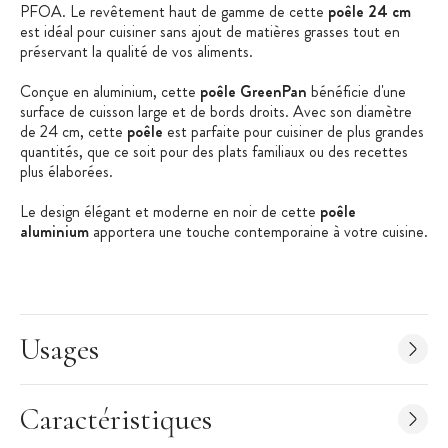
PFOA. Le revêtement haut de gamme de cette
poêle 24 cm
est idéal pour cuisiner sans ajout de matières grasses tout en
préservant la qualité de vos aliments.
Conçue en aluminium, cette
poêle GreenPan
bénéficie d'une
surface de cuisson large et de bords droits. Avec son diamètre
de 24 cm, cette
poêle
est parfaite pour cuisiner de plus grandes
quantités, que ce soit pour des plats familiaux ou des recettes
plus élaborées.
Le design élégant et moderne en noir de cette
poêle
aluminium
apportera une touche contemporaine à votre cuisine.
Compatible avec le lave-vaisselle, ainsi que tous les types de
plaques, y compris l'induction, cette
poêle cuisine
allie
robustesse, polyvalence et durabilité.
Parfaite pour des repas savoureux et sains, cette
poêle
Usages
antiadhésive
vous offrira une expérience culinaire
incomparable.
Les + produit :
Bords droits avec surface de cuisson large
Caractéristiques
Qualité professionnelle
, sans PFAS