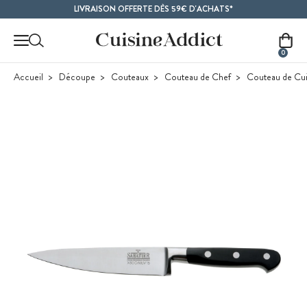
Contenu principal
LIVRAISON OFFERTE DÈS 59€ D'ACHATS*
0
Accueil
Découpe
Couteaux
Couteau de Chef
Couteau de Cuis