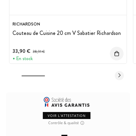
RICHARDSON
Couteau de Cuisine 20 cm V Sabatier Richardson
33,90 €
Prix avant réduction :
38,91 €
En stock
VOIR L'ATTESTATION
Contrôle & qualité