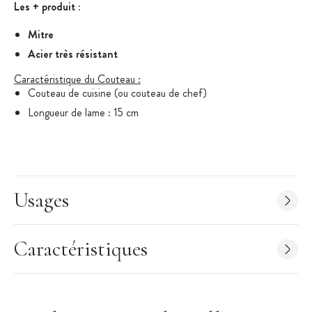
Les + produit :
Mitre
Acier très résistant
Caractéristique du Couteau :
Couteau de cuisine (ou couteau de chef)
Longueur de lame : 15 cm
Matériau : Acier Chrome Molybdène Vanadium
(X50CrMoV15)
Manche en ABS noir fixé par 3 rivets
Manche avec garde
Usages
Gamme : V Sabatier
Marque : Richardson
Caractéristiques