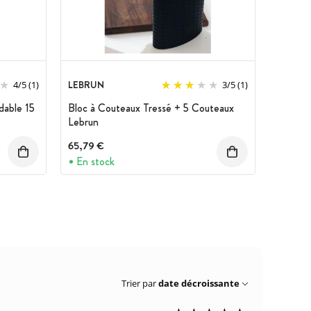
LEBRUN
4
/
5
(1)
3
/
5
(1)
dable 15
Bloc à Couteaux Tressé + 5 Couteaux
Lebrun
65,79 €
En stock
Trier par
date décroissante