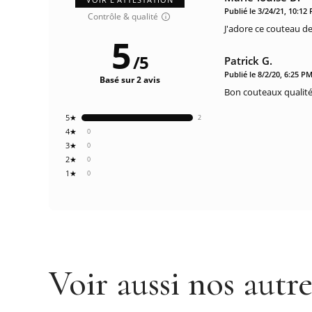
Publié le 3/24/21, 10:12
Contrôle & qualité
J'adore ce couteau de
5
/
5
Patrick G.
Publié le 8/2/20, 6:25 P
Basé sur 2 avis
Bon couteaux qualité 
5★
2
4★
0
3★
0
2★
0
1★
0
Voir aussi nos autr