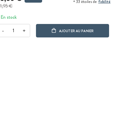
fidélité
+ 33 étoiles de
1,95 €
En stock
-
+
AJOUTER AU PANIER