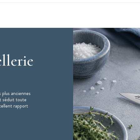
f
llerie
xé par 3 rivets en inox
 plus anciennes
t séduit toute
cellent rapport
ne