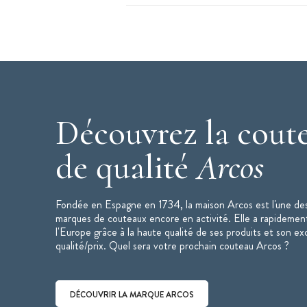
Mitre arrondie
Caractérisiques du Couteau de Cuisine
:
Couteau de cuisine ou couteau de che
Longueur de la lame : 15 cm
Poids : 228 g
Mitre ronde
Découvrez la coute
Lame en acier inoxydable NITRUM
Manche en polyoxyméthylène (POM) fi
de qualité
Arcos
Technologie Bactiproof Silver
Couleur : noir
Fondée en Espagne en 1734, la maison Arcos est l'une des
Vendu dans un étui
marques de couteaux encore en activité. Elle a rapidemen
Collection : Riviera
l'Europe grâce à la haute qualité de ses produits et son ex
Marque : Arcos
qualité/prix. Quel sera votre prochain couteau Arcos ?
Couteau de cuisine fabriqué en Espag
DÉCOUVRIR LA MARQUE ARCOS