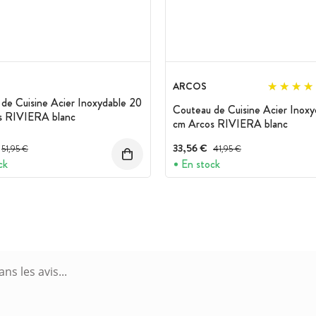
ARCOS
de Cuisine Acier Inoxydable 20
Couteau de Cuisine Acier Inoxy
s RIVIERA blanc
cm Arcos RIVIERA blanc
Prix avant réduction :
33,56 €
Prix avant réduction :
51,95 €
41,95 €
ck
En stock