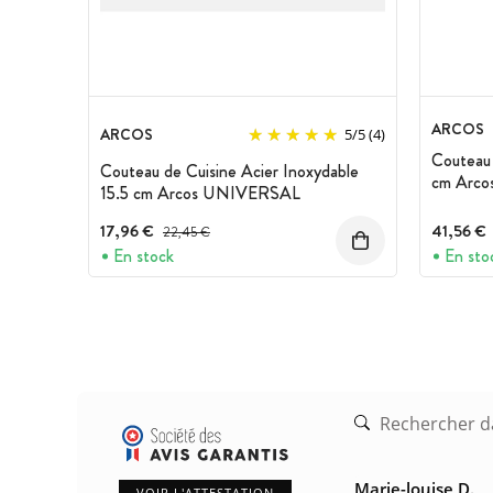
ARCOS
ARCOS
5
/
5
(4)
Couteau 
Couteau de Cuisine Acier Inoxydable
cm Arco
15.5 cm Arcos UNIVERSAL
17,96 €
Prix avant réduction :
41,56 €
22,45 €
En stock
En sto
Marie-louise D.
VOIR L'ATTESTATION