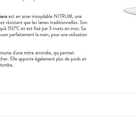
iera
est en acier inoxydable NITRUM, une
et résistant que les lames traditionnelles. Son
'à 150°C et est fixé par 3 rivets en inox. Sa
user parfaitement la main, pour une utilisation
munie d'une mitre arrondie, qui permet
ncher. Elle apporte également plus de poids et
u tombe.
nti-bactérien en argent présent sur le manche.
s, de germes et de champignons.