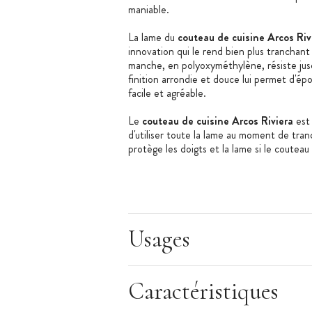
maniable.
La lame du
couteau de cuisine Arcos Riv
innovation qui le rend bien plus tranchant 
manche, en polyoxyméthylène, résiste jusqu
finition arrondie et douce lui permet d'épo
facile et agréable.
Le
couteau de cuisine Arcos Riviera
est 
d'utiliser toute la lame au moment de tra
protège les doigts et la lame si le coutea
Technologie Bactiproof Silver : système a
Réduit de 99.9% la présence de bactérie
Usages
Les + produit
:
Caractéristiques
Lame en NITRUM
Finitions douces et arrondies