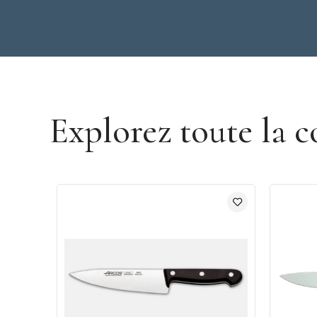
Découvrir la marque Arcos
Explorez toute la c