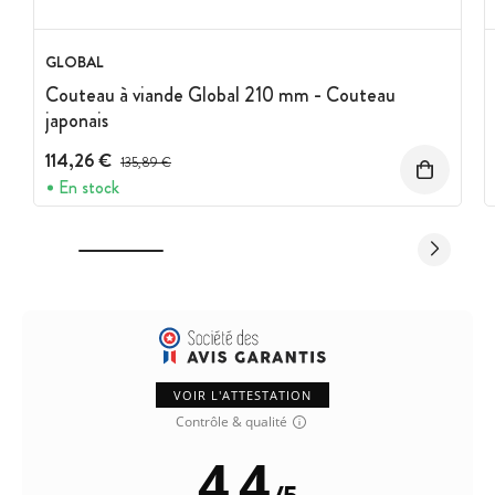
GLOBAL
Couteau à viande Global 210 mm - Couteau
japonais
114,26 €
Prix avant réduction :
135,89 €
En stock
VOIR L'ATTESTATION
Contrôle & qualité
4.4
/
5