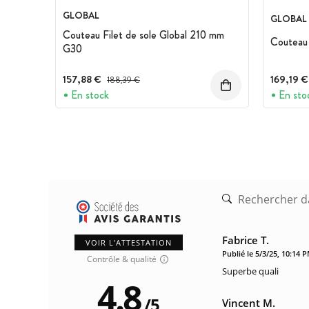
GLOBAL
GLOBAL
Couteau Filet de sole Global 210 mm
Couteau
G30
157,88 €
Prix avant réduction :
169,19 €
188,39 €
En stock
En sto
Fabrice T.
VOIR L'ATTESTATION
Publié le 5/3/25, 10:14 
Contrôle & qualité
Superbe quali
4.8
/
5
Vincent M.