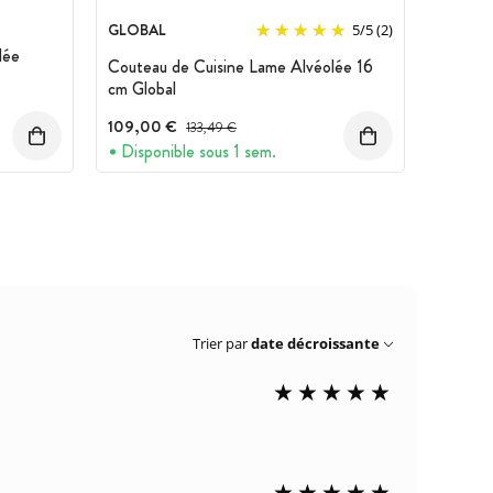
GLOBAL
5
/
5
(2)
lée
Couteau de Cuisine Lame Alvéolée 16
cm Global
109,00 €
Prix avant réduction :
133,49 €
Disponible sous 1 sem.
Trier par
date décroissante