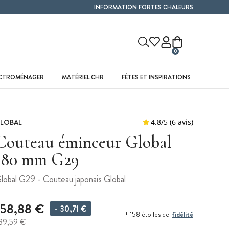
INFORMATION FORTES CHALEURS
0
ECTROMÉNAGER
MATÉRIEL CHR
FÊTES ET INSPIRATIONS
LOBAL
Couteau éminceur Global
180 mm G29
lobal G29 - Couteau japonais Global
158,88 €
- 30,71 €
fidélité
+ 158 étoiles de
89,59 €