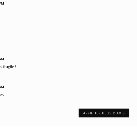
 PM
M
 AM
 fragile !
 AM
es
AFFICHER PLUS D'AVIS