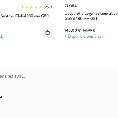
GLOBAL
5
/
5
(1)
Couperet à Légumes lame alvéo
 Santoku Global 180 mm G80
Global 180 mm G81
145,00 €
Prix avant réduction :
167,99 €
ck
Disponible sous 3 sem.
PM