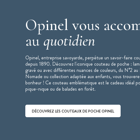
Bague de sécurité Virobloc
Fabriqué en France
Opinel vous acco
Garantie à vie
Collection :
Gravure Animalia
au
quotidien
Marque :
Opinel
Opinel, entreprise savoyarde, perpétue un savoir-faire cou
depuis 1890. Découvrez l'iconique couteau de poche : lam
gravé ou avec différentes nuances de couleurs, du N°2 a
Nomade ou collection adaptée aux enfants, vous trouvere
bonheur ! Ce couteau emblématique est le cadeau idéal p
pique-nique ou de balades en forêt.
DÉCOUVREZ LES COUTEAUX DE POCHE OPINEL