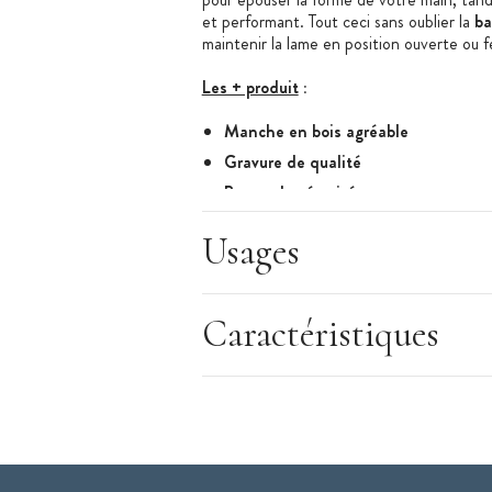
et performant. Tout ceci sans oublier la
ba
maintenir la lame en position ouverte ou 
Les + produit
:
Manche en bois agréable
Gravure de qualité
Bague de sécurité
Fabriqué en France
Usages
Caractéristiques du Couteau Sanglier
:
Couteau sanglier
Longueur de la lame : 8,5 cm
Caractéristiques
Matière de la lame : Inox
Matière du manche : bois (chêne)
Couleur du manche : naturel
Manche vernis
Lame lisse