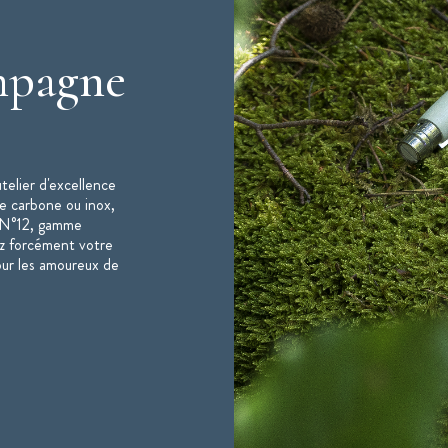
mpagne
telier d'excellence
e carbone ou inox,
u N°12, gamme
z forcément votre
our les amoureux de