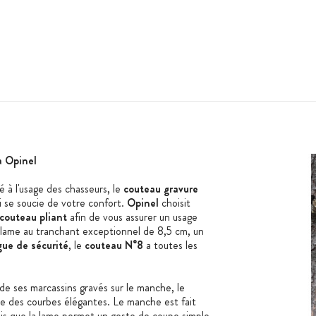
a Opinel
é à l'usage des chasseurs, le
couteau gravure
i se soucie de votre confort.
Opinel
choisit
couteau pliant
afin de vous assurer un usage
 lame au tranchant exceptionnel de 8,5 cm, un
ue de sécurité
, le
couteau N°8
a toutes les
 de ses marcassins gravés sur le manche, le
e des courbes élégantes. Le manche est fait
dis que la lame permet un geste de coupe simple