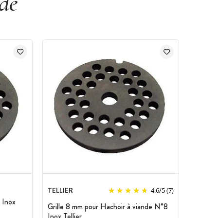
de
TELLIER
4.6
/
5
(7)
 Inox
Grille 8 mm pour Hachoir à viande N°8
Inox Tellier