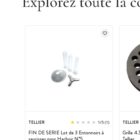
Explorez toute la c
TELLIER
TELLIER
1
/
5
(1)
FIN DE SERIE Lot de 3 Entonnoirs à
Grille 4
saucisses pour Hachoir N°5
Tellier