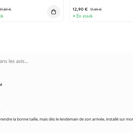
Prix avant réduction :
12,90 €
Prix avant réduction :
17,69 €
17,69 €
ck
En stock
PM
M
 prendre la bonne taille, mais dès le lendemain de son arrivée, installé sur 