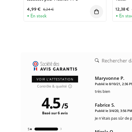
4,99 €
Prix avant réduction :
12,38 €
6,24 €
En stock
En sto
Maryvonne P.
VOIR L'ATTESTATION
Publié le 8/10/21, 2:36 
Contrôle & qualité
très bien
4.5
/
5
Fabrice S.
Publié le 3/4/20, 3:56 P
Basé sur 6 avis
Je n'étais pas sûr de
5★
3
Mirela O.