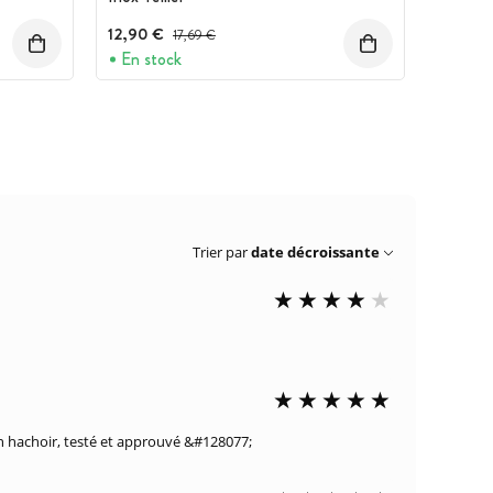
12,90 €
Prix avant réduction :
17,69 €
En stock
Trier par
date décroissante
mon hachoir, testé et approuvé &#128077;