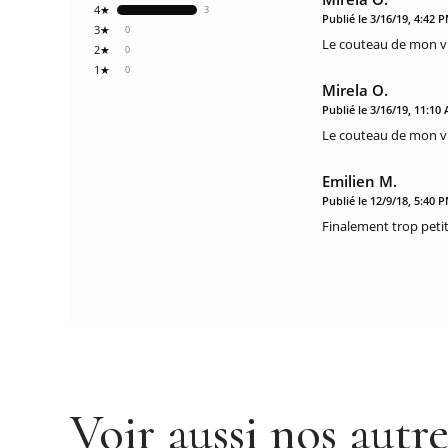
4★
3
Publié le 3/16/19, 4:42 
3★
0
Le couteau de mon vie
2★
0
1★
0
Mirela O.
Publié le 3/16/19, 11:10
Le couteau de mon vie
Emilien M.
Publié le 12/9/18, 5:40 
Finalement trop peti
Voir aussi nos autr