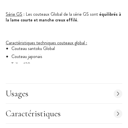
Série GS
: Les couteaux Global de la série GS sont
équilibrés à
la lame courte et manche creux effilé
.
Caractéristiques techniques couteaux global :
Couteau santoku Global
Couteau japonais
Taille : 130 mm
Lame en acier inoxydable CROMOVA 18 pour un tranchant
remarquable
Couteau monobloc : sécurité et hygiène OK
Usages
Designer : Yoshikin
Entretien : Laver à l'eau chaude et essuyer. ne pas laver au
lave vaisselle
Caractéristiques
Anciennement référence GS37, la nouvelle référence
GS90 est en tout point similaire