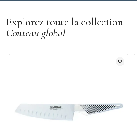
Découvrir la marque Global
Explorez toute la collection
Couteau global