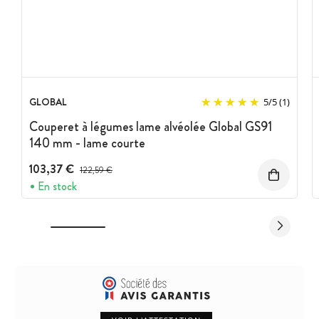
GLOBAL
5
/
5
(1)
Couperet à légumes lame alvéolée Global GS91
140 mm - lame courte
103,37 €
Prix avant réduction :
122,59 €
En stock