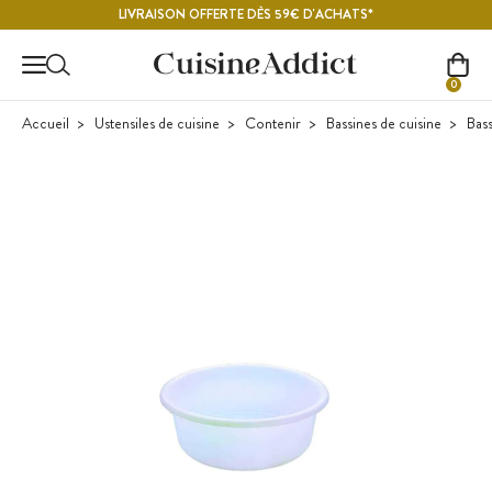
Contenu principal
LIVRAISON OFFERTE DÈS 59€ D'ACHATS*
0
Accueil
Ustensiles de cuisine
Contenir
Bassines de cuisine
Bass