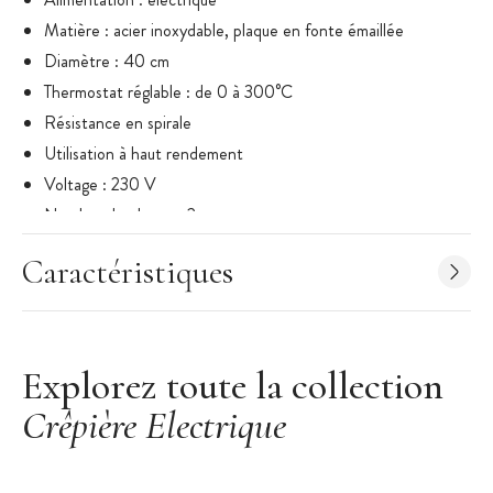
Matière : acier inoxy
dable,
plaque en fonte émaillée
Diamètre : 40 cm
Thermostat réglable : de 0 à 300°C
Résistance en spirale
Utilisation à haut rendement
Voltage : 230 V
Nombre de plaque : 2
CuisineAddict n'assure pas l'installation. Le client devra faire
Caractéristiques
appel à un professionnel si nécessaire.
Merci de vérifier le matériel lors de la livraison : nous ne
pourrons accepter de réclamation que si le matériel a été
vérifié et refusé auprès du transporteur en cas de dommage.
Explorez toute la collection
Crêpière Electrique