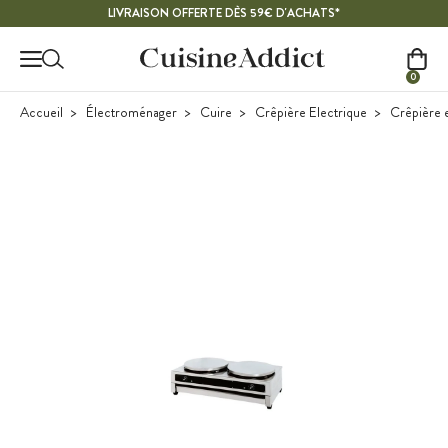
Contenu principal
LIVRAISON OFFERTE DÈS 59€ D'ACHATS*
0
Accueil
Électroménager
Cuire
Crêpière Electrique
Crêpière e