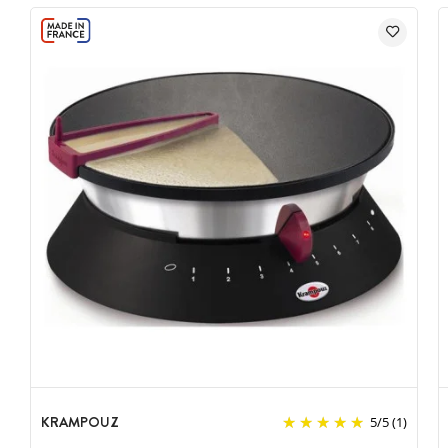
KRAMPOUZ
5
/
5
(1)