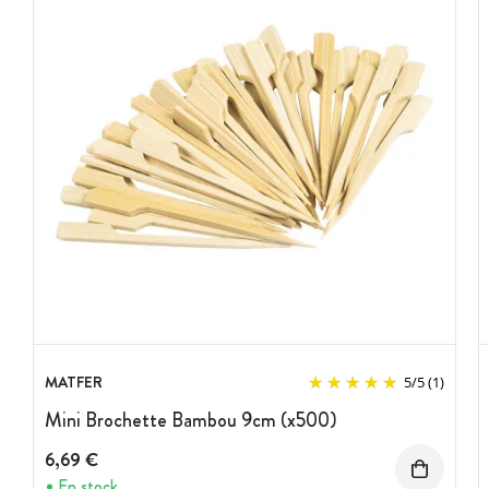
MATFER
5
/
5
(1)
Mini Brochette Bambou 9cm (x500)
6,69 €
En stock