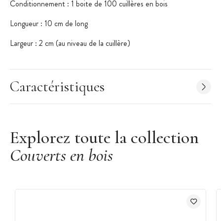
Conditionnement : 1 boite de 100 cuillères en bois
Longueur : 10 cm de long
Largeur : 2 cm (au niveau de la cuillère)
Matériau : Bois
Spécificité :
Caractéristiques
100% biodégradable
Résiste à la chaleur et à l'eau
Explorez toute la collection
Couverts en bois