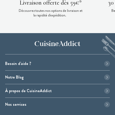
Livraison offerte dès 59€*
30
Découvrez toutes nos options de livraison et
Be
la rapidité d'expédition.
Besoin d'aide ?
Notre Blog
À propos de CuisineAddict
Nos services