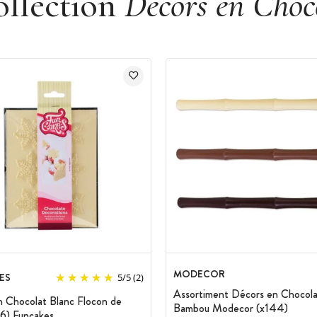
ollection
Décors en Choc
MODECOR
ES
5
/
5
(2)
Assortiment Décors en Chocola
 Chocolat Blanc Flocon de
Bambou Modecor (x144)
6) Funcakes