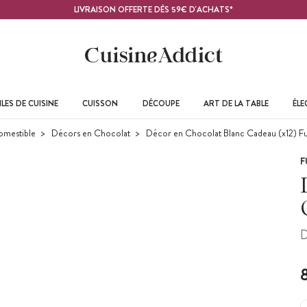
LIVRAISON OFFERTE DÈS 59€ D'ACHATS*
LES DE CUISINE
CUISSON
DÉCOUPE
ART DE LA TABLE
ÉL
omestible
Décors en Chocolat
Décor en Chocolat Blanc Cadeau (x12) F
F
D