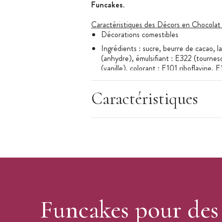
Funcakes
.
Caractéristiques des Décors en Chocolat 
Décorations comestibles
Ingrédients : sucre, beurre de cacao, l
(anhydre), émulsifiant : E322 (tournes
(vanille), colorant : E101 riboflavine, 
Traces éventuelles : soja.
Caractéristiques
Couleur : blanc et rouge
Forme : cadeau
Nombre de décors : 12
Conserver au sec à une température e
Marque :
Funcakes
Funcakes pour des