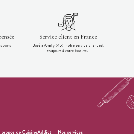
pensée
Service client en France
es bons
Basé à Amilly (45), notre service client est
toujours à votre écoute.
 propos de CuisineAddict
Nos services