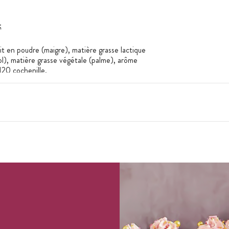
:
ait en poudre (maigre), matière grasse lactique
ol), matière grasse végétale (palme), arôme
E120 cochenille.
ntre 12 et 20°C