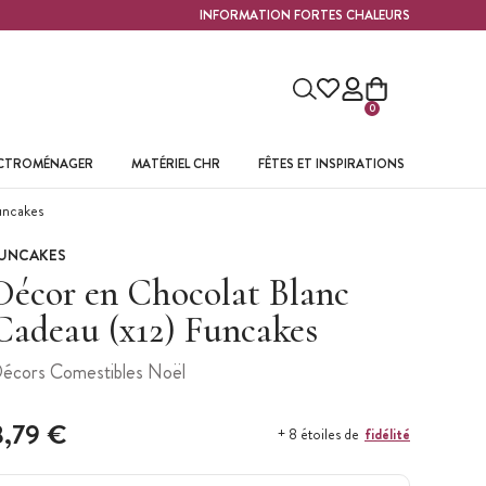
INFORMATION FORTES CHALEURS
0
ECTROMÉNAGER
MATÉRIEL CHR
FÊTES ET INSPIRATIONS
uncakes
UNCAKES
Décor en Chocolat Blanc
Cadeau (x12) Funcakes
écors Comestibles Noël
8,79 €
fidélité
+ 8 étoiles de