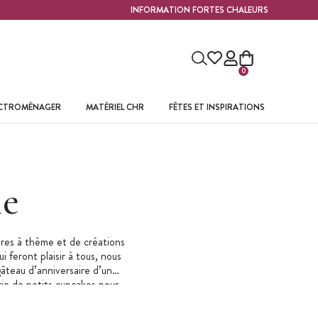
INFORMATION FORTES CHALEURS
0
ECTROMÉNAGER
MATÉRIEL CHR
FÊTES ET INSPIRATIONS
le
res à thème et de créations
i feront plaisir à tous, nous
gâteau d’anniversaire d’un
rie de petits cupcakes pour
s : une
décoration à