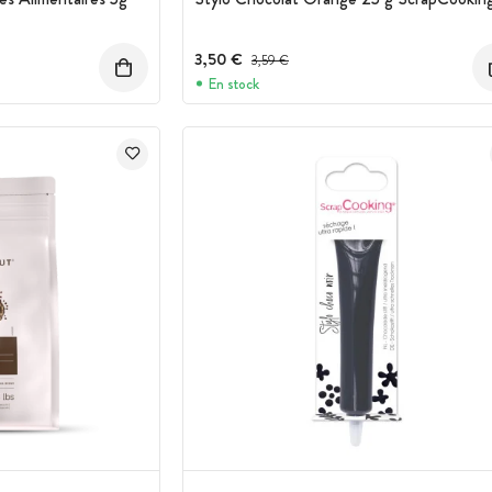
3,50 €
Prix avant réduction :
3,59 €
En stock