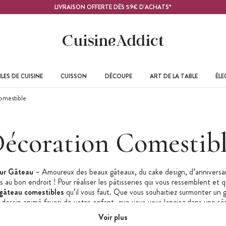
LIVRAISON OFFERTE DÈS 59€ D'ACHATS*
LES DE CUISINE
CUISSON
DÉCOUPE
ART DE LA TABLE
ÉL
omestible
écoration Comestib
ur Gâteau
– Amoureux des beaux gâteaux, du cake design, d’anniversai
s au bon endroit ! Pour réaliser les pâtisseries qui vous ressemblent et qu
 gâteau comestibles
qu’il vous faut. Que vous souhaitiez surmonter un 
essin animé favori de votre enfant, que vous vous lanciez dans une sé
 vous soyez celui ou celle qui réalisera le gâteau de mariage de vos ami
Voir plus
pâtisserie
existe pour chacun d’entre vous.