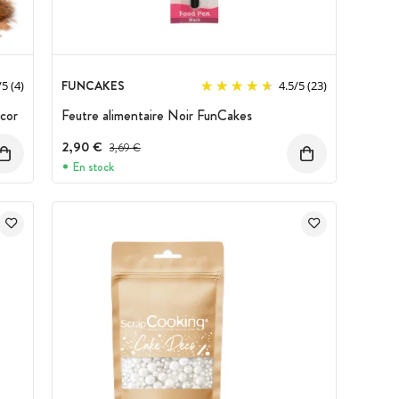
FUNCAKES
/
5
(4)
4.5
/
5
(23)
écor
Feutre alimentaire Noir FunCakes
2,90 €
Prix avant réduction :
3,69 €
En stock