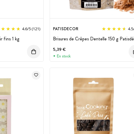
PATISDECOR
4.6
/
5
(121)
4.5
 fins 1 kg
Brisures de Crêpes Dentelle 150 g Patisd
5,39 €
En stock