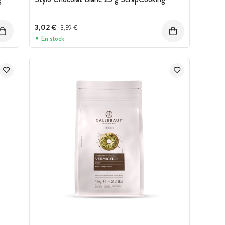
3,02 €
Prix avant réduction :
3,59 €
En stock