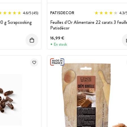
PATISDECOR
4.6
/
5
(45)
4.3
/
80 g Scrapcooking
Feuilles d'Or Alimentaire 22 carats 3 feuill
Patisdécor
16,99 €
En stock