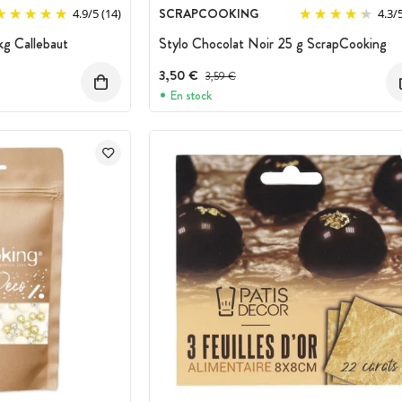
SCRAPCOOKING
4.9
/
5
(14)
4.3
/
 kg Callebaut
Stylo Chocolat Noir 25 g ScrapCooking
3,50 €
Prix avant réduction :
3,59 €
En stock