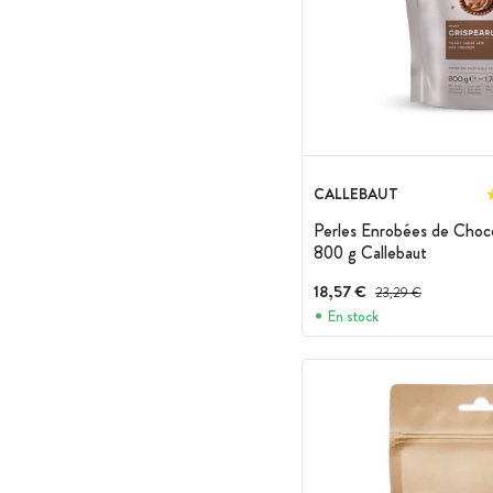
CALLEBAUT
Perles Enrobées de Chocol
800 g Callebaut
18,57 €
Prix avant réduction :
23,29 €
En stock