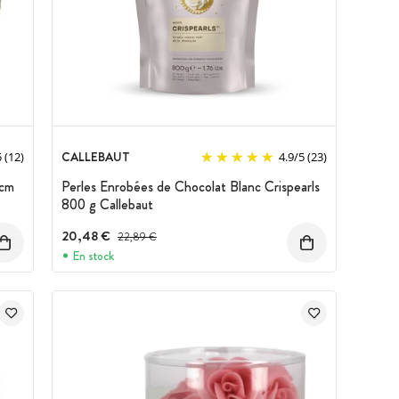
CALLEBAUT
5
(12)
4.9
/
5
(23)
 cm
Perles Enrobées de Chocolat Blanc Crispearls
800 g Callebaut
20,48 €
Prix avant réduction :
22,89 €
En stock