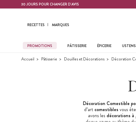
Contenu principal
30 JOURS POUR CHANGER D'AVIS
RECETTES
MARQUES
PROMOTIONS
PÂTISSERIE
ÉPICERIE
USTENSI
Accueil
Pâtisserie
Douilles et Décorations
Décoration C
D
Décoration Comestible
po
d’art
comestibles
vous ête
avons les
décorations à
disque azyme au thème du d
une baby shower, que