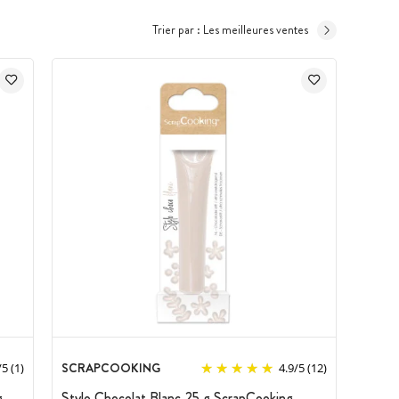
Trier par :
Les meilleures ventes
SCRAPCOOKING
/
5
(1)
4.9
/
5
(12)
g
Stylo Chocolat Blanc 25 g ScrapCooking