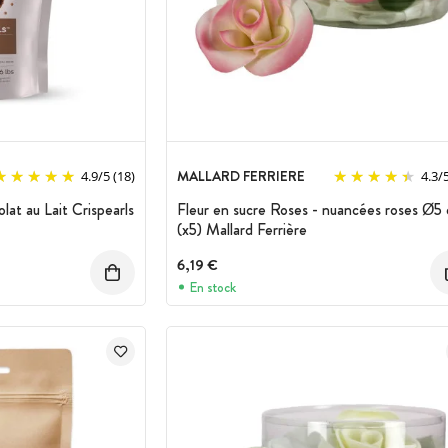
MALLARD FERRIERE
4.9
/
5
(18)
4.3
/
at au Lait Crispearls
Fleur en sucre Roses - nuancées roses Ø5
(x5) Mallard Ferrière
6,19 €
En stock