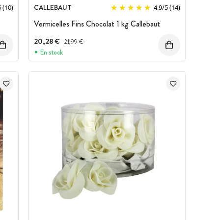
CALLEBAUT
5
(10)
4.9
/
5
(14)
Vermicelles Fins Chocolat 1 kg Callebaut
20,28 €
Prix avant réduction :
21,99 €
En stock