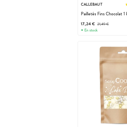
CALLEBAUT
Pailletés Fins Chocolat 1
17,24 €
Prix avant réduction :
21,49 €
En stock