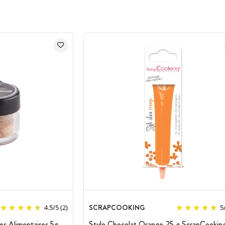
SCRAPCOOKING
4.5
/
5
(2)
5
s Alimentaires 5g
Stylo Chocolat Orange 25 g ScrapCookin