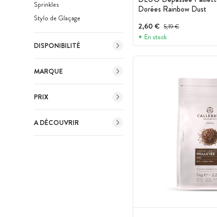
Sprinkles
Dorées Rainbow Dust
Stylo de Glaçage
2,60 €
Prix avant réduction :
5,19 €
En stock
DISPONIBILITÉ
MARQUE
PRIX
A DÉCOUVRIR