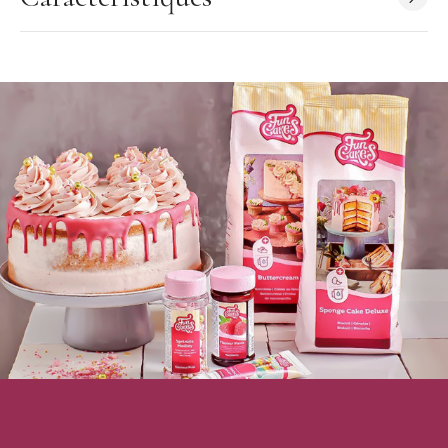
Type de chocolat : chocolat blanc
Thème : Halloween
Forme : rond
Motif : balai, chaudron, chat, fantôme,
squelette, tombe,
bottes, araignée, chauve-souris, épouvantail
Couleur : blanc, orange, noir
Quantité : 25
Ingrédients :
sucre, beurre de cacao, lait écrémé en poudre,
lait en poudre (anhydre), émulsifiant : E322 (tournesol),
arôme (vanille), colorant : E101 riboflavine, E120 cochenille,
E133 bleu brillant FCF
Allergènes : lactose, peut contenir des traces de soja
Conservation : dans un endroit sec à l’abri de la lumière entre
15-20 ° C
Marque :
Funcakes