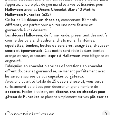
Apportez
encore plus de gourmandise
à vos
pâtisseries
pour
Halloween
avec les
Décors Chocolat Blanc 10 Motifs
Halloween
Funcakes
(x25)
.
Ce lot de 25
décors en chocolat
, comprenant 10 mo
tifs
différents, est parfait pour ajouter une note festive et
gourmande à vos desserts.
Les
décors
Halloween
, de forme ronde, présentent des motifs
comme des
balais
,
chaudrons
,
chats
noirs
,
fantômes
,
squelettes
,
tombes
,
bottes de sorcières
,
araignées
,
chauves-
souris
et
épouvantails
. Ces motifs sont réalisés dans teintes
orange et noir, capturant l'
esprit d’Halloween
avec élégance et
originalité.
F
abriqué
e
s
en
chocolat blanc
ces
décor
ation
s
en chocolat
offrent
douceur e
t gourmandise
,
se mari
ant
parfaitement avec
les saveurs sucrées de vos
cupcakes
ou
gâteaux
.
Avec une quantité totale de 25
décors
chocolat
, vous aurez
suffisamment de pièces pour décorer un grand nombre de
desserts
. Faciles à utiliser, ces
décor
ation
s en chocolat
pour
gâte
au
de
Fu
ncakes
se placent simplement sur vos
pâtisseries
pour un effet instantané et spectaculaire.
Caractéristiques des décors en chocolat :
Décors en chocolat
Caractéristiques