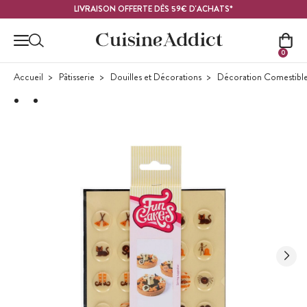
Contenu principal
LIVRAISON OFFERTE DÈS 59€ D'ACHATS*
0
Accueil
Pâtisserie
Douilles et Décorations
Décoration Comestibl