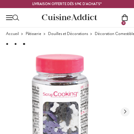
Contenu principal
LIVRAISON OFFERTE DÈS 59€ D'ACHATS*
0
Accueil
Pâtisserie
Douilles et Décorations
Décoration Comestibl