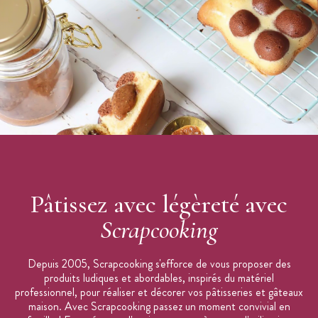
Conditionnement : Pot refermable
Sans huile de palme
Ingrédients : sucre, farine de riz, huile de colza (totalement
hydrogénée), épaississant : gomme adragante, colorants :
E153, E163, concentré de patate douce, pomme, radis et
cerise. Peut contenir des trace de fruits à coque, gluten,
œufs, lait graines de sésame, lupin, soja, poisson, arachides,
sulfites, céleri, moutarde.
À conserver dans un endroit frais et sec
Scrapcooking
Pâtissez avec légèreté avec
Scrapcooking
Depuis 2005, Scrapcooking s'efforce de vous proposer des
produits ludiques et abordables, inspirés du matériel
professionnel, pour réaliser et décorer vos pâtisseries et gâteaux
maison. Avec Scrapcooking passez un moment convivial en