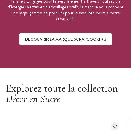
famille ! Engagée pour l'environnement à travers l'utilisation
d'énergies vertes et d'emballages kraft, la marque vous propose
une large gamme de produits pour laisser libre cours à votre
créativité.
DÉCOUVRIR LA MARQUE SCRAPCOOKING
Découvrir la marque ScrapCooking
Explorez toute la collection
Décor en Sucre