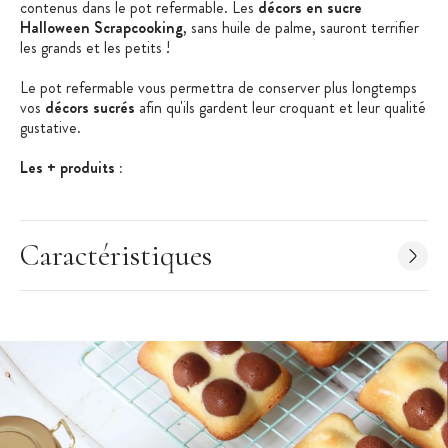
contenus dans le pot refermable. Les
décors en sucre
Halloween Scrapcooking
, sans huile de palme, sauront terrifier
les grands et les petits !
Le pot refermable vous permettra de conserver plus longtemps
vos
décors sucrés
afin qu'ils gardent leur croquant et leur qualité
gustative.
Les + produits :
Sans huile de palme
Boîte refermable
Caractéristiques
Idéal pour Halloween
Caractéristiques des Décors en Sucre
:
Décors en Sucre
Thème : Halloween
Motifs : Os et Têtes de Mort
Poids net : 50g