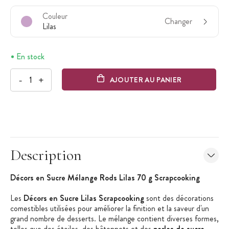
Couleur
Changer
Lilas
En stock
-
+
AJOUTER AU PANIER
Description
Décors en Sucre Mélange
Rods
Lilas 70 g
Scrapcooking
Les
Décors en Sucre Lilas
Scrapcooking
sont des décorations
comestibles utilisées pour améliorer la finition et la saveur d'un
grand nombre de desserts. Le mélange contient diverses formes,
telles que des étoiles, des bâtonnets et des
perles de sucre
,