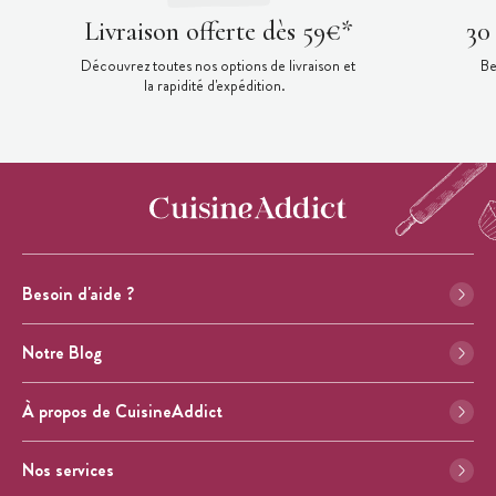
Livraison offerte dès 59€*
30
Découvrez toutes nos options de livraison et
Be
la rapidité d'expédition.
Besoin d'aide ?
Notre Blog
À propos de CuisineAddict
Nos services