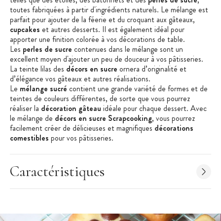
toutes fabriquées à partir d'ingrédients naturels. Le mélange est
parfait pour ajouter de la féerie et du croquant aux gâteaux,
cupcakes
et autres desserts. Il est également idéal pour
apporter une finition colorée à vos décorations de table.
Les
perles de sucre
contenues dans le mélange sont un
excellent moyen d'ajouter un peu de douceur à vos pâtisseries.
La teinte lilas des
décors en sucre
ornera d’originalité et
d’élégance vos gâteaux et autres réalisations.
Le
mélange sucré
contient une grande variété de formes et de
teintes de couleurs différentes, de sorte que vous pourrez
réaliser la
décoration gâteau
idéale pour chaque dessert. Avec
le mélange de
décors en sucre
Scrapcooking
, vous pourrez
facilement créer de délicieuses et magnifiques
décorations
comestibles
pour vos pâtisseries.
Les + produit :
Mélange de formes et couleurs
Caractéristiques
Décoration comestible
Sans huile de palme
Caractéristiques des décors en sucre :
Décors sucrés