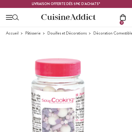
Contenu principal
LIVRAISON OFFERTE DÈS 59€ D'ACHATS*
0
Accueil
Pâtisserie
Douilles et Décorations
Décoration Comestibl