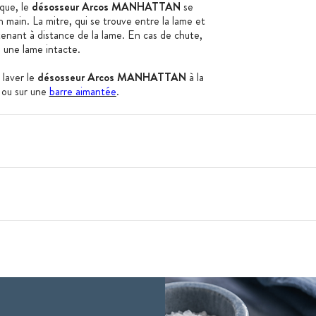
ique, le
désosseur
Arcos MANHATTAN
se
 main. La mitre, qui se trouve entre la lame et
tenant à distance de la lame. En cas de chute,
si une lame intacte.
 laver le
désosseur Arcos MANHATTAN
à la
ou sur une
barre aimantée
.
e
UM fabriquée d'une seule pièce