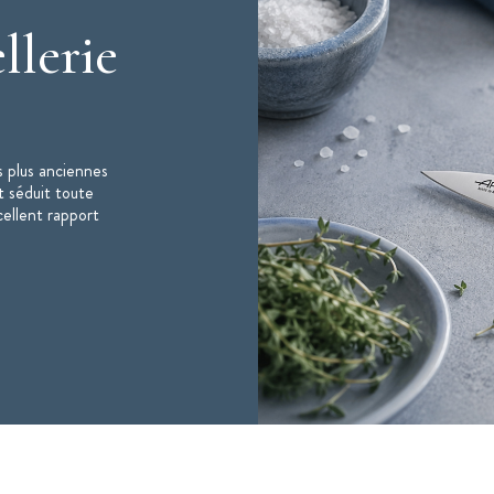
coupe extrêmement fine et précise
llerie
es par 3 rivets en acier inoxydable mâles-
plus confortable
 plus anciennes
t séduit toute
cellent rapport