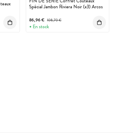
FIN DE SERIE Coffret Couteaux
uteaux
Spécial Jambon Riviera Noir (x3) Arcos
86,96 €
Prix avant réduction :
108,70 €
En stock