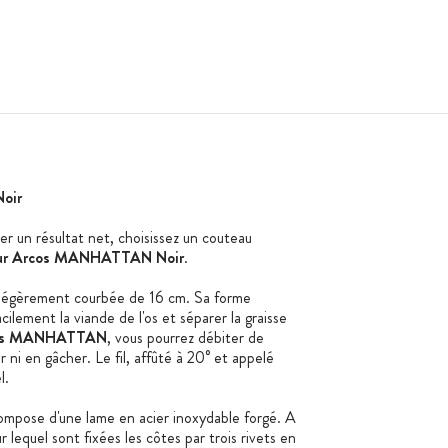
oir
er un résultat net, choisissez un couteau
ur Arcos MANHATTAN Noir
.
et légèrement courbée de 16 cm. Sa forme
ilement la viande de l'os et séparer la graisse
cos MANHATTAN
, vous pourrez débiter de
r ni en gâcher. Le fil, affûté à 20° et appelé
l.
mpose d'une lame en acier inoxydable forgé. A
 lequel sont fixées les côtes par trois rivets en