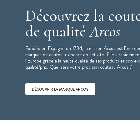
Fil Silk Edge : angle de 20° pour une 
Découvrez la coute
Manche pleine soie
de qualité
Côtes en polyoxyméthylène (POM) fixé
Arcos
femelles
Extrémité du manche à angle ouvert : 
Fondée en Espagne en 1734, la maison Arcos est l'une des
Couleur : Noir
marques de couteaux encore en activité. Elle a rapidemen
Vendu dans un étui
l'Europe grâce à la haute qualité de ses produits et son ex
Collection : Manhattan
qualité/prix. Quel sera votre prochain couteau Arcos ?
Marque : Arcos
Couteau fabriqué en Espagne
DÉCOUVRIR LA MARQUE ARCOS
Couteau vendu à l'unité
Lavable au lave-vaisselle
Découvrir la marque Arcos