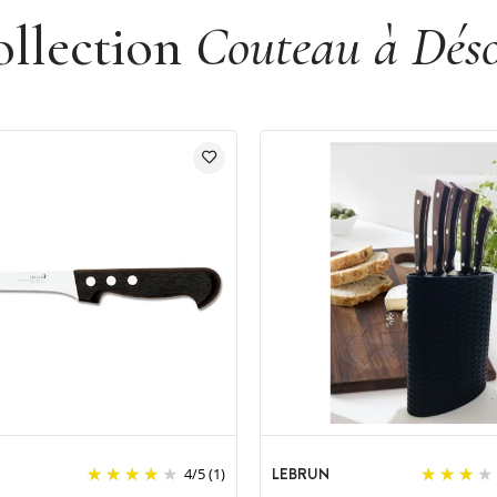
ollection
Couteau à Déso
N
LEBRUN
4
/
5
(1)