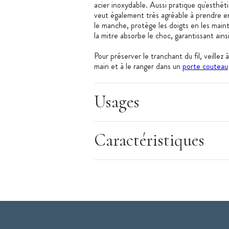
acier inoxydable. Aussi pratique qu'esthét
veut également très agréable à prendre en
le manche, protège les doigts en les main
la mitre absorbe le choc, garantissant ain
Pour préserver le tranchant du fil, veillez à
main et à le ranger dans un
porte couteau
Usages
Les + produits :
Fil Silk Edge : angle de 20°
Caractéristiques
Lame forgé
Nouvelle mitre
Caractéristiques du Couteau
:
Désosseur ou couteau à désosser
Longueur de la lame : 16 cm
Mitre carrée : affûtage total de la lam
Lame forgée en acier inoxydable NITR