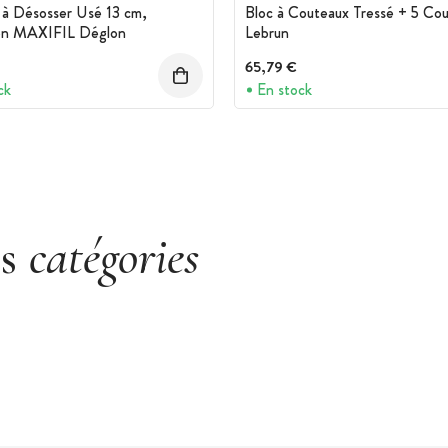
à Désosser Usé 13 cm,
Bloc à Couteaux Tressé + 5 Co
ion MAXIFIL Déglon
Lebrun
65,79 €
ck
En stock
es
catégories