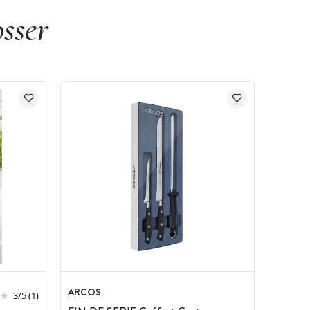
sser
ARCOS
3
/
5
(1)