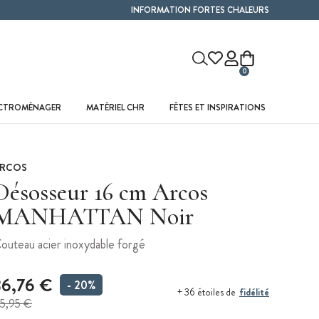
INFORMATION FORTES CHALEURS
0
ECTROMÉNAGER
MATÉRIEL CHR
FÊTES ET INSPIRATIONS
RCOS
Désosseur 16 cm Arcos
MANHATTAN Noir
outeau acier inoxydable forgé
36,76 €
- 20%
fidélité
+ 36 étoiles de
5,95 €