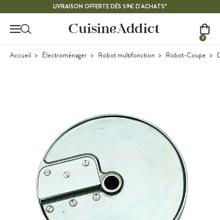
Contenu principal
LIVRAISON OFFERTE DÈS 59€ D'ACHATS*
0
Accueil
Électroménager
Robot multifonction
Robot-Coupe