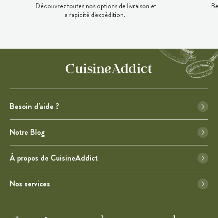
Découvrez toutes nos options de livraison et
Be
la rapidité d'expédition.
Besoin d'aide ?
Notre Blog
À propos de CuisineAddict
Nos services