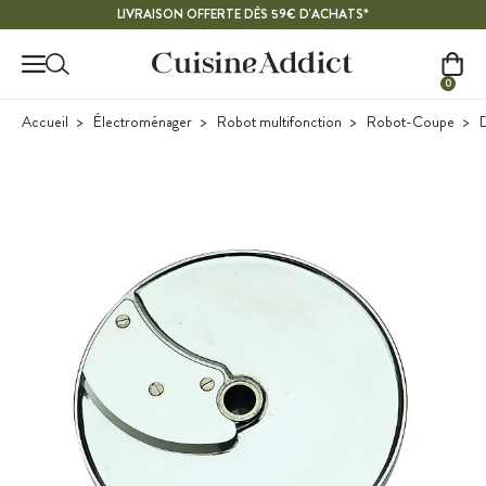
Contenu principal
LIVRAISON OFFERTE DÈS 59€ D'ACHATS*
0
Accueil
Électroménager
Robot multifonction
Robot-Coupe