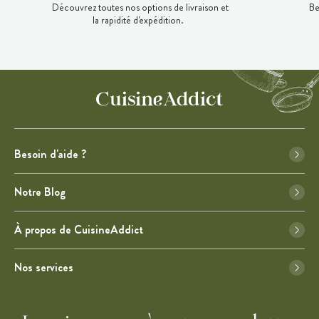
Découvrez toutes nos options de livraison et
Be
la rapidité d'expédition.
Besoin d'aide ?
Notre Blog
À propos de CuisineAddict
Nos services