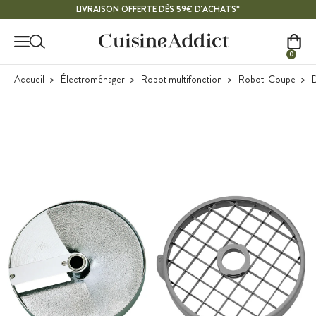
Contenu principal
LIVRAISON OFFERTE DÈS 59€ D'ACHATS*
0
Accueil
Électroménager
Robot multifonction
Robot-Coupe