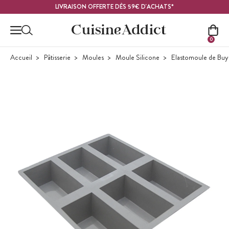
Contenu principal
LIVRAISON OFFERTE DÈS 59€ D'ACHATS*
0
Accueil
Pâtisserie
Moules
Moule Silicone
Elastomoule de Buy