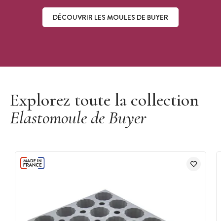
DÉCOUVRIR LES MOULES DE BUYER
Découvrir les moules de Buyer
Explorez toute la collection
Elastomoule de Buyer