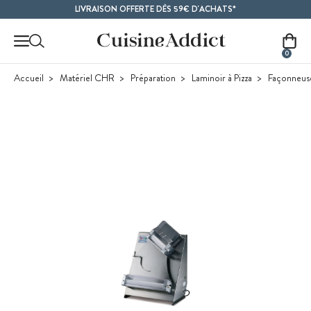
Contenu principal
LIVRAISON OFFERTE DÈS 59€ D'ACHATS*
0
Accueil
Matériel CHR
Préparation
Laminoir à Pizza
Façonneuse