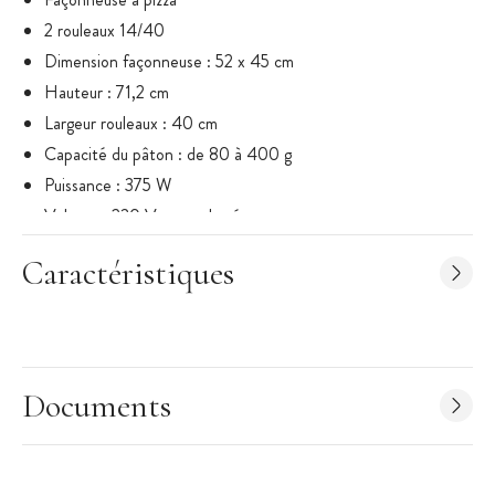
2 rouleaux 14/40
Dimension façonneuse : 52 x 45 cm
Hauteur : 71,2 cm
Largeur rouleaux : 40 cm
Capacité du pâton :
de
80
à
400 g
Puissance : 375 W
Voltage : 230 V monophasé
Matière : corps en acier
Caractéristiques
Renforcements intérieurs contre la déformation de carcasse
Protection des rouleaux
Panneau de commande digital
Couleur : acier
Documents
Origine : Italie
Marque :
Mecnosud
CuisineAddict n'assure pas l'installation. Le client devra faire
appel à un professionnel si nécessaire.