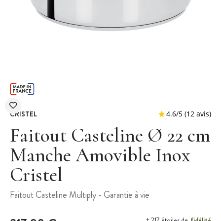
CRISTEL
Faitout Casteline Ø 22 cm
Manche Amovible Inox
Cristel
4.6
/
5
(
Faitout Casteline Multiply - Garantie à vie
fidélité
+ 217 étoiles de