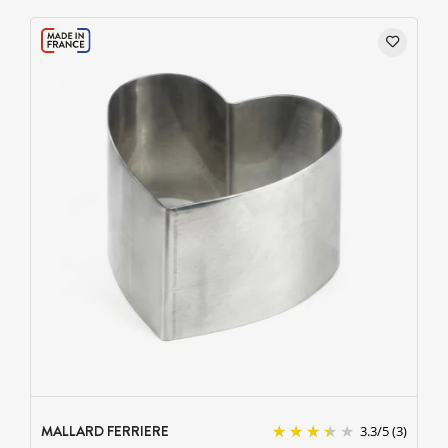
MALLARD FERRIERE
3.3
/
5
(3)