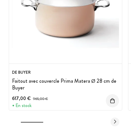
DE BUYER
Faitout avec couvercle Prima Matera Ø 28 cm de
Buyer
617,00 €
Prix avant réduction :
965,00 €
En stock