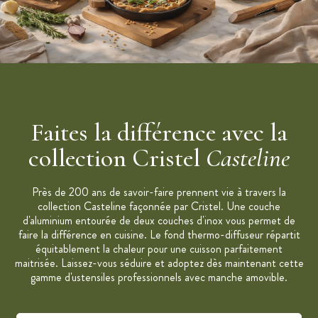
cuisson toujours plus innovants et de qualité. La production est
100% made in France, Cristel garantit ses produits tout en inox
à vie*.
*Les ustensiles de cuisson Cristel sont déjà dans les cuisines des
plus grands chefs du monde. Cristel exporte dans plus de 30
pays.
Caractéristiques Faitout Casteline Cristel
:
Faites la différence avec la
Diamètre: 22 cm
collection Cristel
Casteline
Contenance: 4,3 L
Hauteur: 11,5 cm
Près de 200 ans de savoir-faire prennent vie à travers la
Matériau: Acier Inoxydable 18/10
collection Casteline façonnée par Cristel. Une couche
d'aluminium entourée de deux couches d'inox vous permet de
Finitions: Inox 18/10 finition brillante
faire la différence en cuisine. Le fond thermo-diffuseur répartit
Fabriqué en France
équitablement la chaleur pour une cuisson parfaitement
Label "Origine France Garantie"
maitrisée. Laissez-vous séduire et adoptez dès maintenant cette
gamme d'ustensiles professionnels avec manche amovible.
Garantie à vie *
Entretien: Passe au lave-vaisselle