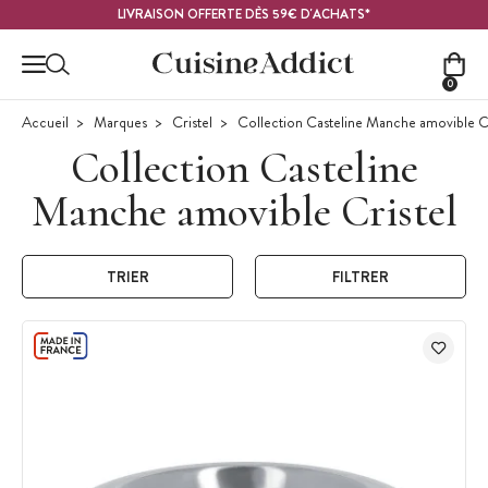
Contenu principal
LIVRAISON OFFERTE DÈS 59€ D'ACHATS*
0
Accueil
Marques
Cristel
Collection Casteline Manche amovible Cr
Collection Casteline
Manche amovible Cristel
TRIER
FILTRER