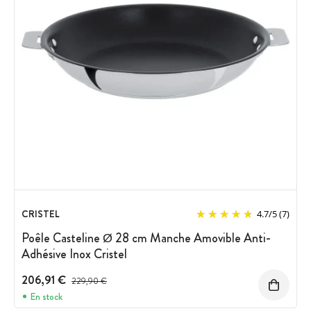
CRISTEL
4.7
/
5
(7)
Poêle Casteline Ø 28 cm Manche Amovible Anti-
Adhésive Inox Cristel
206,91 €
Prix avant réduction :
229,90 €
En stock