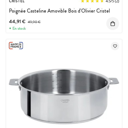
CRISTEL
4.5
/
5
(2)
Poignée Casteline Amovible Bois d'Olivier Cristel
44,91 €
Prix avant réduction :
49,90 €
En stock