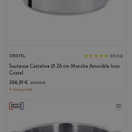
CRISTEL
5
/
5
(12)
Sauteuse Casteline Ø 26 cm Manche Amovible Inox
Cristel
206,91 €
Prix avant réduction :
229,90 €
Indisponible