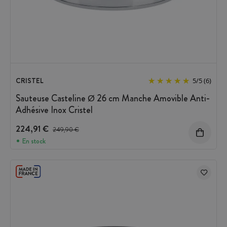
CRISTEL
5
/
5
(6)
Sauteuse Casteline Ø 26 cm Manche Amovible Anti-
Adhésive Inox Cristel
224,91 €
Prix avant réduction :
249,90 €
En stock