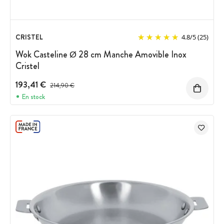
CRISTEL
4.8
/
5
(25)
Wok Casteline Ø 28 cm Manche Amovible Inox
Cristel
193,41 €
Prix avant réduction :
214,90 €
En stock