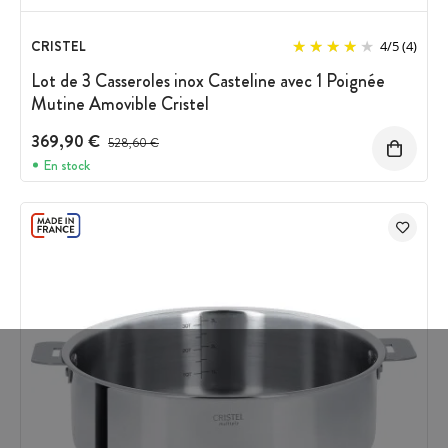
CRISTEL
4
/
5
(4)
Lot de 3 Casseroles inox Casteline avec 1 Poignée
Mutine Amovible Cristel
369,90 €
Prix avant réduction :
528,60 €
En stock