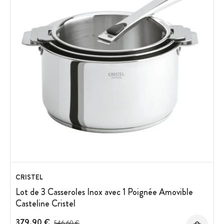
CRISTEL
Lot de 3 Casseroles Inox avec 1 Poignée Amovible
Casteline Cristel
379,90 €
Prix avant réduction :
546,60 €