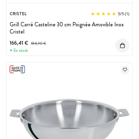
CRISTEL
5
/
5
(1)
Grill Carré Casteline 30 cm Poignée Amovible Inox
Cristel
166,41 €
Prix avant réduction :
184,90 €
En stock