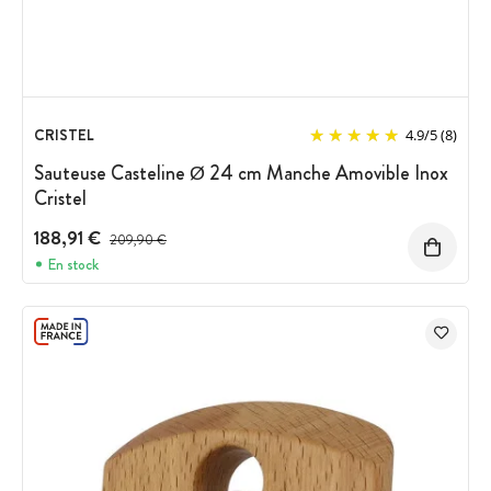
CRISTEL
4.9
/
5
(8)
Sauteuse Casteline Ø 24 cm Manche Amovible Inox
Cristel
188,91 €
Prix avant réduction :
209,90 €
En stock