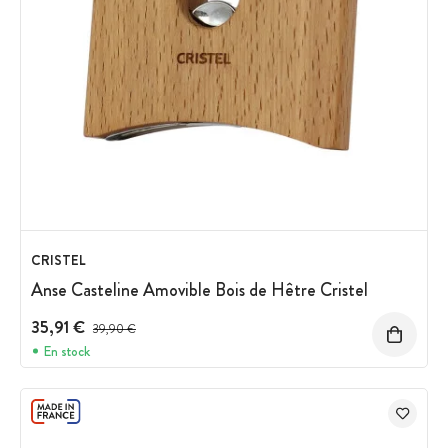
CRISTEL
Anse Casteline Amovible Bois de Hêtre Cristel
35,91 €
Prix avant réduction :
39,90 €
En stock