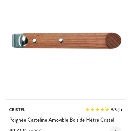
CRISTEL
5
/
5
(1)
Poignée Casteline Amovible Bois de Hêtre Cristel
40,41 €
Prix avant réduction :