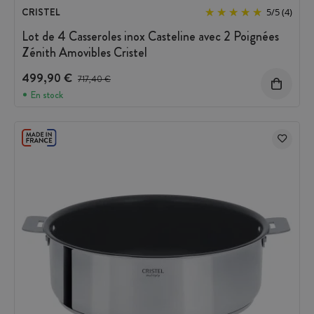
CRISTEL
5
/
5
(4)
Lot de 4 Casseroles inox Casteline avec 2 Poignées
Zénith Amovibles Cristel
499,90 €
Prix avant réduction :
717,40 €
En stock