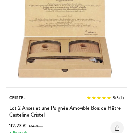
CRISTEL
5
/
5
(1)
Lot 2 Anses et une Poignée Amovible Bois de Hêtre
Casteline Cristel
112,23 €
Prix avant réduction :
124,70 €
En stock