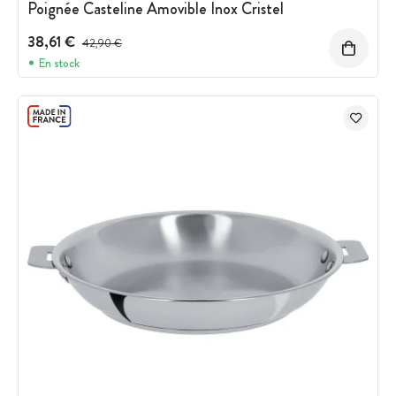
Poignée Casteline Amovible Inox Cristel
38,61 €
Prix avant réduction :
42,90 €
En stock