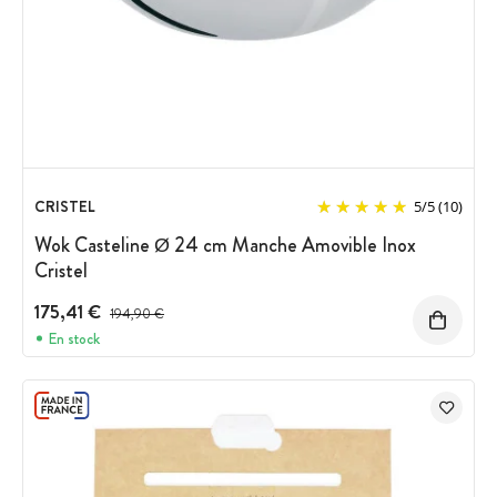
CRISTEL
5
/
5
(10)
Wok Casteline Ø 24 cm Manche Amovible Inox
Cristel
175,41 €
Prix avant réduction :
194,90 €
En stock