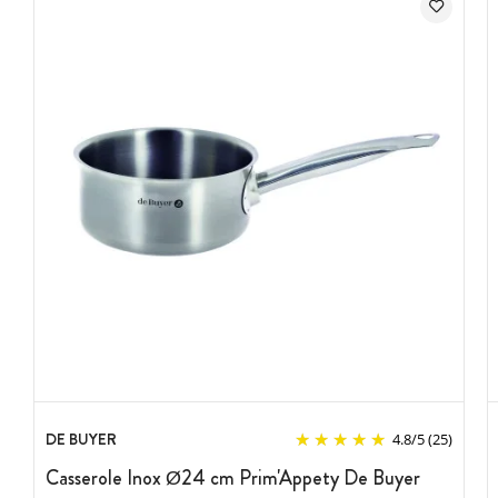
DE BUYER
4.8
/
5
(25)
Casserole Inox Ø24 cm Prim'Appety De Buyer