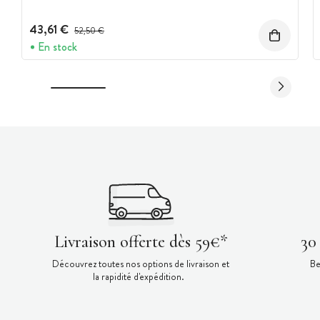
43,61 €
Prix avant réduction :
52,50 €
En stock
Livraison offerte dès 59€*
30
Découvrez toutes nos options de livraison et
Be
la rapidité d'expédition.