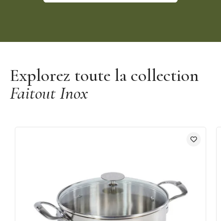
Découvrir la marque De Buyer
Explorez toute la collection
Faitout Inox