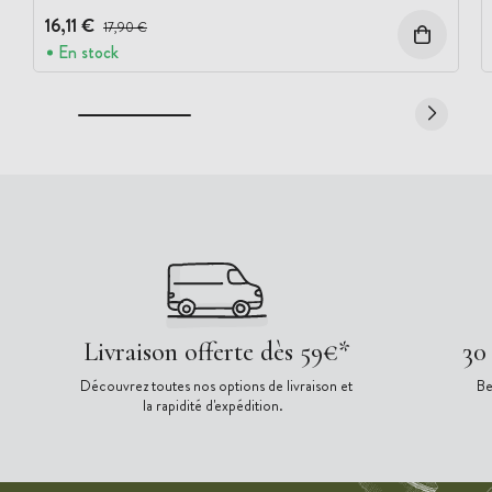
16,11 €
Prix avant réduction :
17,90 €
En stock
Livraison offerte dès 59€*
30
Découvrez toutes nos options de livraison et
Be
la rapidité d'expédition.