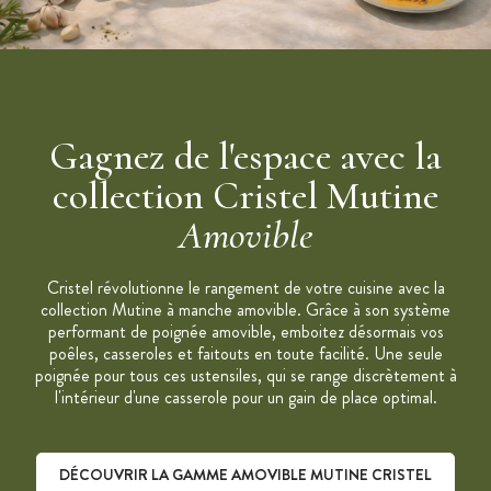
Label "Origine France Garantie"
Garantie à vie *
Entretien: Passe au lave-vaisselle
Compatible tous feux y compris induction et four
Gagnez de l'espace avec la
Marque: Cristel
Collection : Mutine Manche Amovible
collection Cristel Mutine
Poignée, anses et couvercles vendus séparément
Amovible
*Cette garantie exclut tous les problèmes pouvant provenir
d'une utilisation anormale ou abusive du produit
Cristel révolutionne le rangement de votre cuisine avec la
collection Mutine à manche amovible. Grâce à son système
performant de poignée amovible, emboitez désormais vos
poêles, casseroles et faitouts en toute facilité. Une seule
poignée pour tous ces ustensiles, qui se range discrètement à
l'intérieur d'une casserole pour un gain de place optimal.
DÉCOUVRIR LA GAMME AMOVIBLE MUTINE CRISTEL