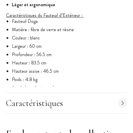
Léger et ergonomique
Caractéristiques du Fauteuil d’Extérieur
:
Fauteuil Doga
Matière : fibre de verre et résine
Couleur : blanc
Largeur : 60 cm
Profondeur : 56.5 cm
Hauteur : 83.5 cm
Hauteur assise : 46.5 cm
Poids : 4.8 kg
Jeu de latte horizontales
Désinfectable
Caractéristiques
Fauteuil empilable
Recyclable
Léger et ergonomique
Gamme :
Doga