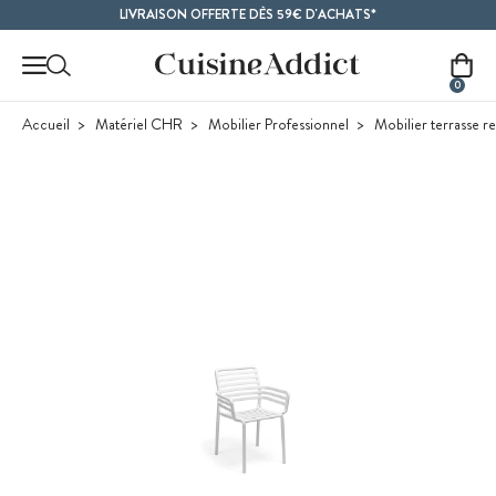
Contenu principal
LIVRAISON OFFERTE DÈS 59€ D'ACHATS*
0
Accueil
Matériel CHR
Mobilier Professionnel
Mobilier terrasse re