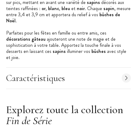
sur pics, mettant en avant une variété de
sapins
décorés aux
teintes raffinées :
or
,
blanc
,
bleu
et
noir
. Chaque
sapin
, mesure
entre 3,4 et 3,9 cm et apportera du relief à vos
bûches de
Noël
.
Parfaites pour les fêtes en famille ou entre amis, ces
décorations gâteau
ajouteront une note de magie et de
sophistication à votre table. Apportez la touche finale à vos
desserts en laissant ces
sapins
illuminer vos
bûches
avec style
et joie.
Les + produit :
Caractéristiques
50 décorations sur pics
Idéal pour Noël
Assortiment de sapins différents
Explorez toute la collection
Caractéristiques des décors :
Décoration bûche de Noël
Fin de Série
Forme : assortiment de sapins de Noël
Matière : plastique