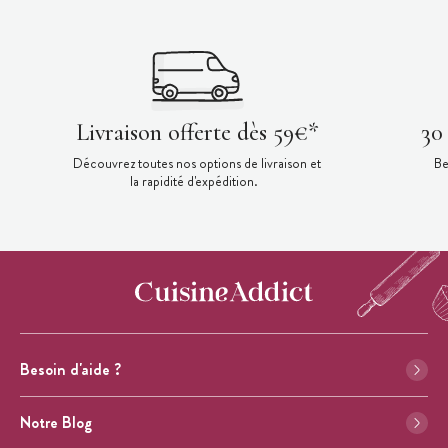
Livraison offerte dès 59€*
30
Découvrez toutes nos options de livraison et
Be
la rapidité d'expédition.
Besoin d'aide ?
Notre Blog