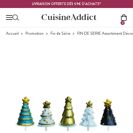
Contenu principal
LIVRAISON OFFERTE DÈS 59€ D'ACHATS*
0
Accueil
Promotion
Fin de Série
FIN DE SERIE Assortiment Décor