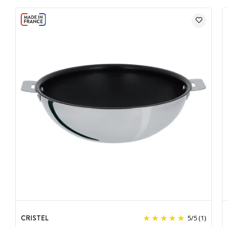
Apte au contact alimentaire, non comestible
Quantité : 50
Couleur : or, blanc, bleu, noir
Dimensions : de 3,4 à 3,9 cm
Thème : Noël
Décoration sur pic
CRISTEL
5
/
5
(1)