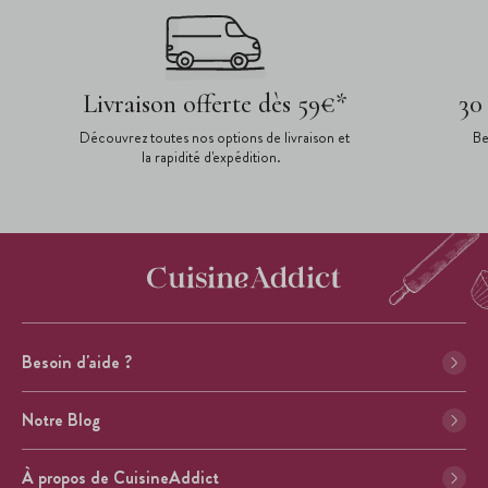
Livraison offerte dès 59€*
30
Découvrez toutes nos options de livraison et
Be
la rapidité d'expédition.
Besoin d'aide ?
Notre Blog
À propos de CuisineAddict