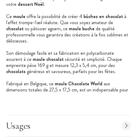
votre
dessert Noël
.
Ce
moule
offre la possibilité de créer 4
bûches en chocolat
à
l'effet trompe-l'œil réaliste. Que vous soyez amateur de
chocolat
ou pâtissier aguerri, ce
moule buche
de qualité
professionnelle vous garantira des créations à la fois sublimes et
délicieuses.
Son démoulage facile et sa fabrication en polycarbonate
assurent à ce
moule chocolat
sécurité et simplicité. Chaque
empreinte pèse 169 g et mesure 12,3 x 5,4 cm, pour des
chocolats
généreux et savoureux, parfaits pour les fêtes.
Fabriqué en Belgique, ce
moule Chocolate World
aux
dimensions totales de 27,5 x 17,5 cm, est un indispensable pour
réaliser des
décorations en chocolat
spectaculaires.
Les + produit :
Trompe-l'œil en chocolat
Usages
Qualité professionnelle