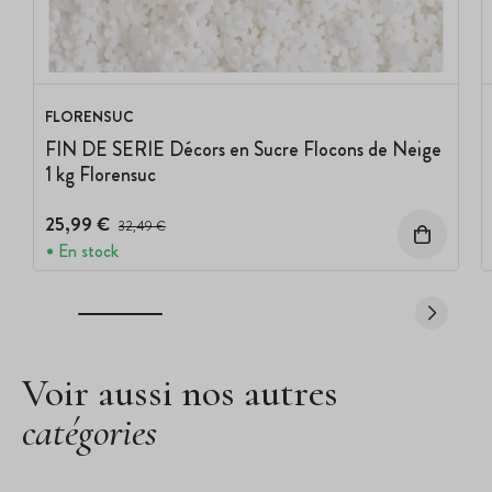
FLORENSUC
FIN DE SERIE Décors en Sucre Flocons de Neige
1 kg Florensuc
25,99 €
Prix avant réduction :
32,49 €
En stock
Voir aussi nos autres
catégories