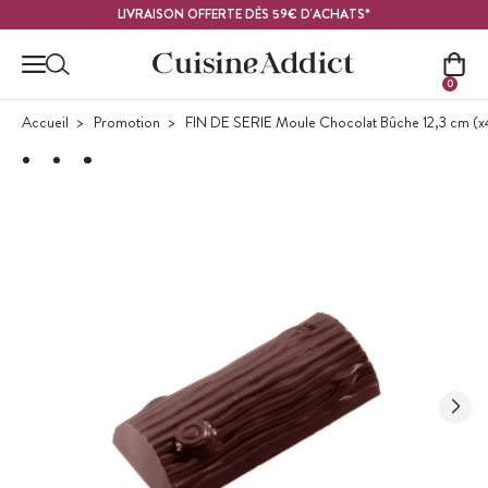
Contenu principal
LIVRAISON OFFERTE DÈS 59€ D'ACHATS*
0
Accueil
Promotion
FIN DE SERIE Moule Chocolat Bûche 12,3 cm (x