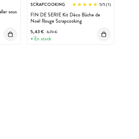
SCRAPCOOKING
5
/
5
(1)
ler sous
FIN DE SERIE Kit Déco Bûche de
Noël Rouge Scrapcooking
5,43 €
Prix avant réduction :
6,79 €
En stock