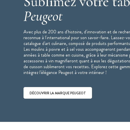
Sublimez votre tab
Moulin à Sel Paris U'Select
Peugeot
Hauteur : 30 cm
Matière : Bois
Bois PEFC™, issu de forêts Française
Avec plus de 200 ans d'histoire, d'innovation et de reche
reconnue à l'international pour son savoir-faire. Laissez-v
Couleur : Graphite (gris anthracite)
catalogue d'art culinaire, composé de produits performants
Fonctionnement : Manuel
Les moulins à poivre et à sel vous accompagneront penda
années à table comme en cuisine, grâce à leur mécanisme p
Réglage de la mouture : U'Select 6 tai
accessoires à vin magnifieront quant à eux les dégustations
Spécificité : le mécanisme convient u
de cuisson sublimeront vos recettes. Explorez cette gamm
(blanc, rose ou bleu), dont les grains 
intégrez l'élégance Peugeot à votre intérieur !
Mécanisme garanti à vie
Fabriqué en France
DÉCOUVRIR LA MARQUE PEUGEOT
Moulin à Sel vendu à l'unité
Peugeot
* Sel gemme : le sel gemme provient des min
roche.
Découvrir la marque Peugeot
"Moulins Peugeot : la référence de la cuisine."