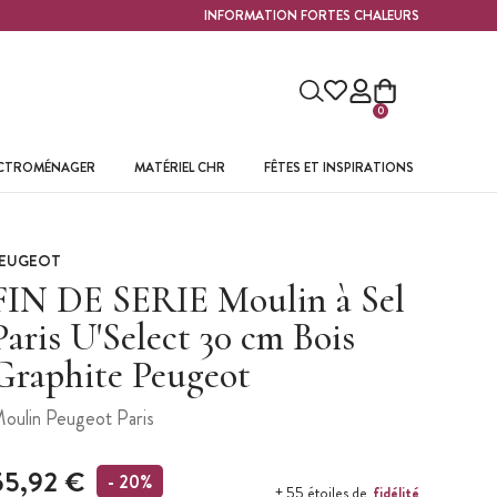
INFORMATION FORTES CHALEURS
0
ECTROMÉNAGER
MATÉRIEL CHR
FÊTES ET INSPIRATIONS
EUGEOT
FIN DE SERIE Moulin à Sel
Paris U'Select 30 cm Bois
Graphite Peugeot
oulin Peugeot Paris
55,92 €
- 20%
fidélité
+ 55 étoiles de