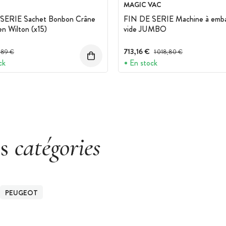
MAGIC VAC
SERIE Sachet Bonbon Crâne
FIN DE SERIE Machine à embal
n Wilton (x15)
vide JUMBO
ix avant réduction :
713,16 €
Prix avant réduction :
,89 €
1 018,80 €
ck
En stock
es
catégories
PEUGEOT