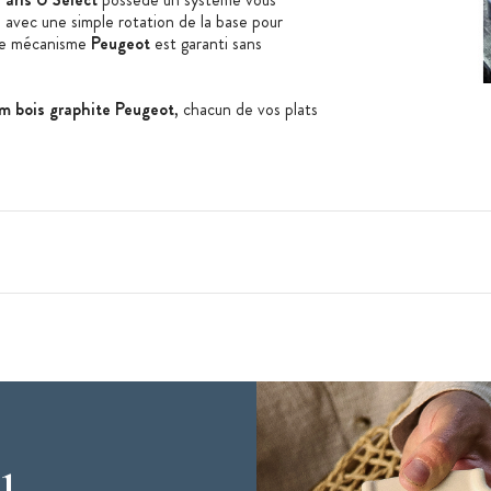
, avec une simple rotation de la base pour
 Ce mécanisme
Peugeot
est garanti sans
cm bois graphite Peugeot
, chacun de vos plats
nçaise, fondée en 1840. La marque Peugeot est
le est surtout reconnue dans les cuisines des
 À l'usine de Quingey (dans le Doubs), tout est
ment technique, mais aussi la fabrication. Depuis
ugeot sont exportés à travers le monde vers plus