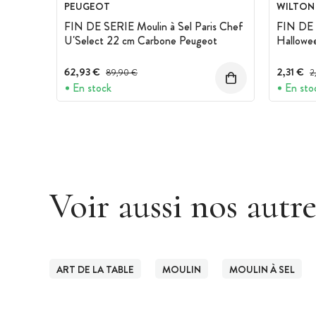
PEUGEOT
WILTON
FIN DE SERIE Moulin à Sel Paris Chef
FIN DE 
U'Select 22 cm Carbone Peugeot
Hallowee
62,93 €
Prix avant réduction :
2,31 €
Pr
89,90 €
2
En stock
En sto
Voir aussi nos autr
ART DE LA TABLE
MOULIN
MOULIN À SEL