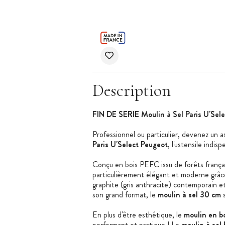
Description
FIN DE SERIE Moulin à Sel Paris U'Sel
Professionnel ou particulier, devenez un 
Paris U'Select Peugeot
, l'ustensile indis
Conçu en bois PEFC issu de forêts frança
particulièrement élégant et moderne grâce 
graphite (gris anthracite) contemporain 
son grand format, le
moulin à sel 30 cm
s
En plus d'être esthétique, le
moulin en b
performant et pratique ! Le
moulin à sel 