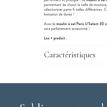
permettant de choisir la taille de mouture
sélectionner parmi 6 tailles différentes.
limitation de durée !
Avec le
moulin à sel Paris U'Select 30 
sera parfaitement assaisonné !
Les + produit :
Réglage de la mouture possible
Caractéristiques
Fabriqué en France
Mécanisme garanti à vie
Peugeot
: Peugeot est une entreprise fra
bien sûr connue pour ses voitures, mais el
grands chefs, et des amateurs de cuisine !
réalisé sur place : le design, le développe
leur terre franc-comtoise, les moulins Pe
de 80 pays !
Caractéristiques du Moulin à Sel
: