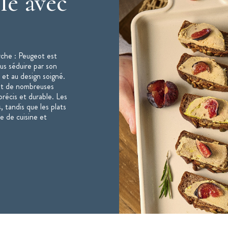
le avec
s
rche : Peugeot est
ous séduire par son
 et au design soigné.
nt de nombreuses
récis et durable. Les
lles de moutures prédéfinies
, tandis que les plats
niquement aux sels gemme* secs de cuisine
e de cuisine et
sont inférieurs à 4mm
es et non de la mer ; il s'agit d'un sel de