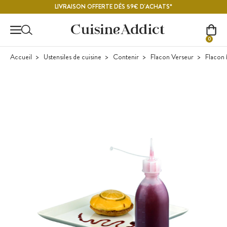
Contenu principal
LIVRAISON OFFERTE DÈS 59€ D'ACHATS*
0
Accueil
Ustensiles de cuisine
Contenir
Flacon Verseur
Flacon 