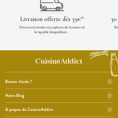
Livraison offerte dès 59€*
30
Découvrez toutes nos options de livraison et
Be
la rapidité d'expédition.
Besoin d'aide ?
Notre Blog
À propos de CuisineAddict