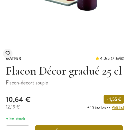
MATFER
Flacon Décor gradué 25 cl
Flacon-décort souple
4.3
/
5
10,64 €
- 1,55 €
12,19 €
fidélité
+ 10 étoiles de
En stock