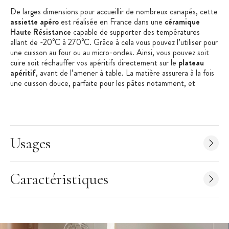
De larges dimensions pour accueillir de nombreux canapés, cette
assiette apéro
est réalisée en France dans une
céramique
Haute Résistance
capable de supporter des températures
allant de -20°C à 270°C. Grâce à cela vous pouvez l’utiliser pour
une cuisson au four ou au micro-ondes. Ainsi, vous pouvez soit
cuire soit réchauffer vos apéritifs directement sur le
plateau
apéritif
, avant de l’amener à table. La matière assurera à la fois
une cuisson douce, parfaite pour les pâtes notamment, et
conservera ensuite au chaud vos préparations. Vos convives et
vous-même pourrez ainsi profiter pleinement de l’apéritif.
Si vous réalisez des canapés froids, vous pouvez aussi placer
cette
planche apéritive
au congélateur pour ensuite garder frais
Usages
vos différents amuse-bouches.
Extrêmement pratique, cette
grande planche apéro
est aussi
très esthétique. Recouverte d’un émail résistant aux rayures et
Caractéristiques
écaillures, elle hypnotise par son rouge lumineux. Posée sur la
table, elle offre une présentation élégante à vos canapés
appétitifs.
La résistance de ce
plateau apéritif
se retrouve aussi au