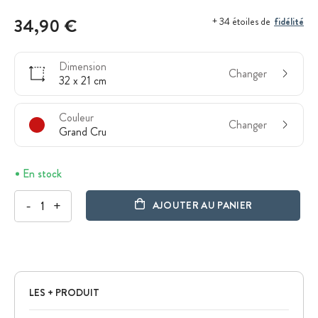
34,90 €
fidélité
+ 34 étoiles de
Dimension
Changer
32 x 21 cm
Couleur
Changer
Grand Cru
En stock
-
+
AJOUTER AU PANIER
LES + PRODUIT