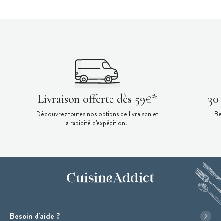
Livraison offerte dès 59€*
30
Découvrez toutes nos options de livraison et
Be
la rapidité d'expédition.
Besoin d'aide ?