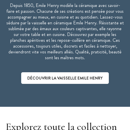
Depuis 1850, Emile Henry modèle la céramique avec savoir-
faire et passion. Chacune de ses créations est pensée pour vous
accompagner au mieux, en cuisine et au quotidien. Laissez-vous
séduire par la vaisselle en céramique Emile Henry. Résistante et
sublimée par des émaux aux couleurs captivantes, elle rayonne
sur votre table et en cuisine. Découvrez par exemple les
planches apéritives et les repose-cuillère en céramique. Ces
accessoires, toujours utiles, discrets et faciles à nettoyer,
deviendront vite vos meilleurs alliés. Qualité, praticité, beauté
sont les maîtres mots.
DÉCOUVRIR LA VAISSELLE EMILE HENRY
Découvrir la vaisselle Emile Henry
Explorez toute la collection