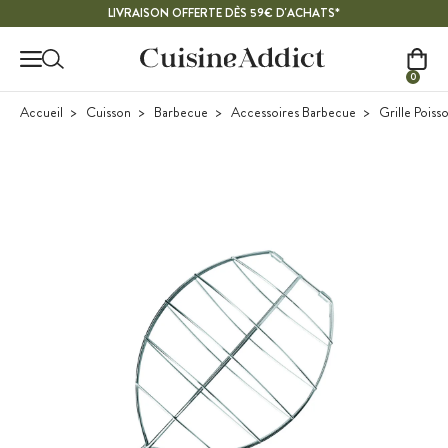
Contenu principal
LIVRAISON OFFERTE DÈS 59€ D'ACHATS*
0
Accueil
Cuisson
Barbecue
Accessoires Barbecue
Grille Poisso