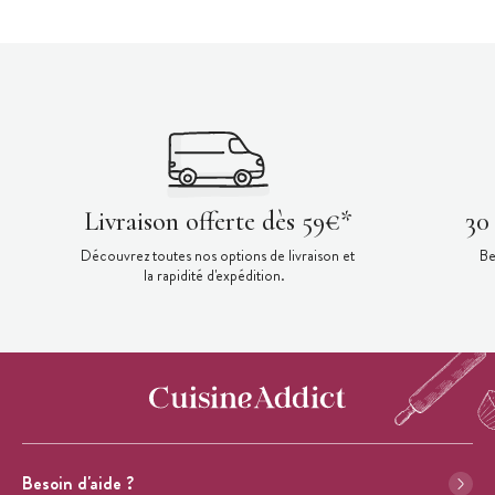
Livraison offerte dès 59€*
30
Découvrez toutes nos options de livraison et
Be
la rapidité d'expédition.
Besoin d'aide ?