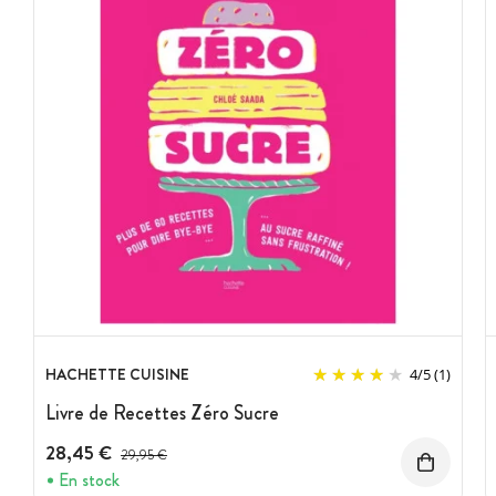
HACHETTE CUISINE
4
/
5
(1)
Livre de Recettes Zéro Sucre
28,45 €
Prix avant réduction :
29,95 €
En stock