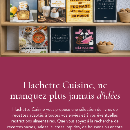
Les + produit :
150 recettes regroupées en 3 livres
Les meilleures recettes de Christophe Michalak
Coffret sérigraphié
Caractéristiques du livre de recettes
:
Titre : 20 ans de Pâtisserie
Auteur : Christophe Michalak
Nombre de pages : 432
Nombre de recettes : 150 recettes
Hachette Cuisine, ne
Coffret sérigraphié en 3 volumes :
Époque Plaza
manquez plus jamais
d'idées
Époque Masterclass
Époque Michalak Paris
Hachette Cuisine vous propose une sélection de livres de
Format : 222 x 285 mm
recettes adaptés à toutes vos envies et à vos éventuelles
restrictions alimentaires. Que vous soyez à la recherche de
Collection : Beaux Livres Cuisine
recettes saines, salées, sucrées, rapides, de boissons ou encore