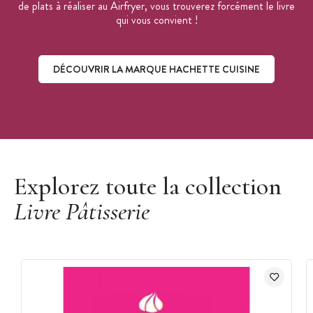
Édition : Hachette
de plats à réaliser au Airfryer, vous trouverez forcément le livre
qui vous convient !
DÉCOUVRIR LA MARQUE HACHETTE CUISINE
Découvrir la marque Hachette Cuisine
Explorez toute la collection
Livre Pâtisserie