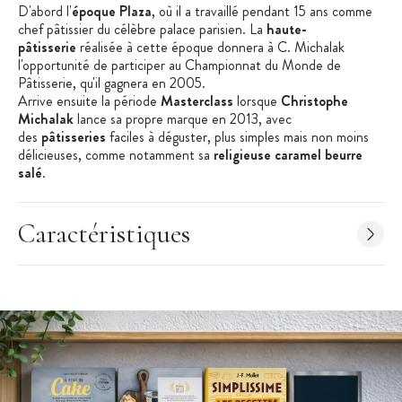
D'abord l'
époque Plaza
, où il a travaillé pendant 15 ans comme
chef pâtissier du célèbre palace parisien. La
haute-
pâtisserie
réalisée à cette époque donnera à C. Michalak
l'opportunité de participer au Championnat du Monde de
Pâtisserie, qu'il gagnera en 2005.
Arrive ensuite la période
Masterclass
lorsque
Christophe
Michalak
lance sa propre marque en 2013, avec
des
pâtisseries
faciles à déguster, plus simples mais non moins
délicieuses, comme notamment sa
religieuse caramel beurre
salé
.
Enfin, l'époque
Michalak Paris
, où le chef pâtissier français
décide de chambouler les règles de la
pâtisserie
française
traditionnelle avec des
recettes accessibles
telles
Caractéristiques
que, entre autres, des revisites de classiques comme le
Paris-
Brest
ou la
pomme d'amour
.
Ce
livre de recettes de pâtisseries
regroupent toutes les plus
grandes créations sucrées de
Christophe Michalak
, pour le plus
grand bonheur des gourmands !