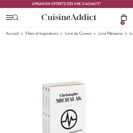
Contenu principal
LIVRAISON OFFERTE DÈS 59€ D'ACHATS*
0
Accueil
Fêtes et Inspirations
Livre de Cuisine
Livre Pâtisserie
Li