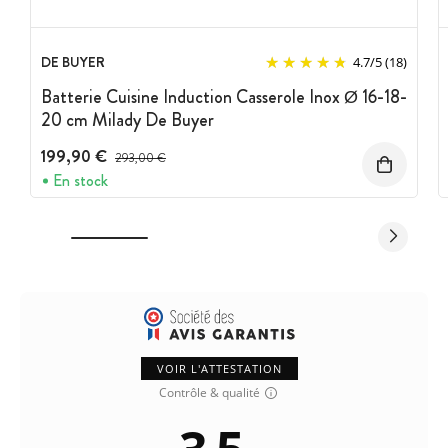
DE BUYER
4.7
/
5
(18)
Batterie Cuisine Induction Casserole Inox Ø 16-18-
20 cm Milady De Buyer
199,90 €
Prix avant réduction :
293,00 €
En stock
VOIR L'ATTESTATION
Contrôle & qualité