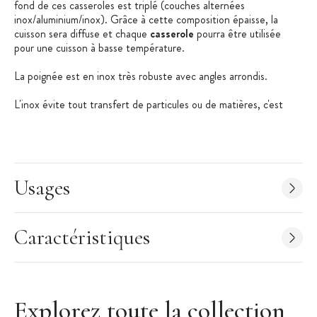
fond de ces casseroles est triplé (couches alternées
inox/aluminium/inox). Grâce à cette composition épaisse, la
cuisson sera diffuse et chaque
casserole
pourra être utilisée
pour une cuisson à basse température.
La poignée est en inox très robuste avec angles arrondis.
L'inox évite tout transfert de particules ou de matières, c'est
donc la matière idéale pour bouillir, étuver, ou réchauffer vos
aliments.
Les + produit :
Usages
Fond triple sandwich : Inox / Aluminium / Inox
Nettoyage simple : passe au lave vaisselle
Tous feux y compris induction
Caractéristiques
Qualité professionnelle
Caractéristiques Casseroles Inox Professionnel
:
Batterie de 5 casseroles inox
Explorez toute la collection
Matière : Inox (acier inoxydable)