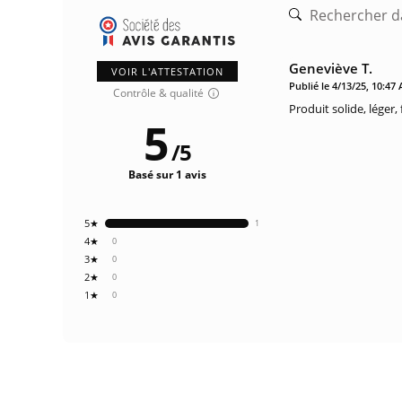
Geneviève T.
VOIR L'ATTESTATION
Publié le 4/13/25, 10:47
Contrôle & qualité
Produit solide, léger,
5
/
5
Basé sur 1 avis
5★
1
4★
0
3★
0
2★
0
1★
0