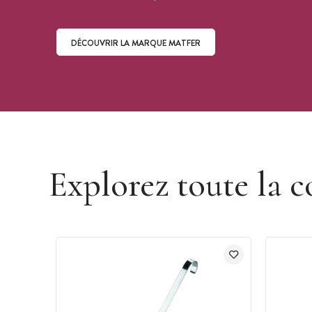
DÉCOUVRIR LA MARQUE MATFER
Découvrir la marque Matfer
Explorez toute la c