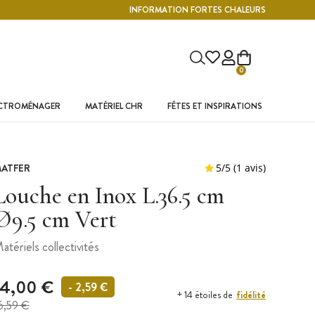
INFORMATION FORTES CHALEURS
0
ECTROMÉNAGER
MATÉRIEL CHR
FÊTES ET INSPIRATIONS
ATFER
Louche en Inox L.36.5 cm
Ø9.5 cm Vert
atériels collectivités
14,00 €
- 2,59 €
fidélité
+ 14 étoiles de
6,59 €