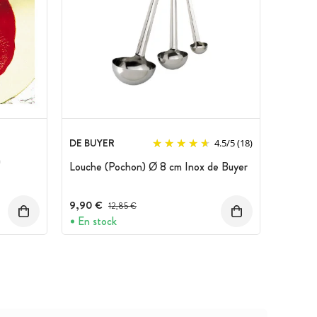
DE BUYER
4.5
/
5
(18)
m
Louche (Pochon) Ø 8 cm Inox de Buyer
9,90 €
Prix avant réduction :
12,85 €
En stock