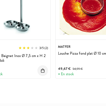
MATFER
3
/
5
(2)
Louche Pizza fond plat Ø 10 c
 Beignet Inox Ø 7,5 cm x H 2
bili
49,67 €
Prix avant réduction :
54,99 €
ck
En stock