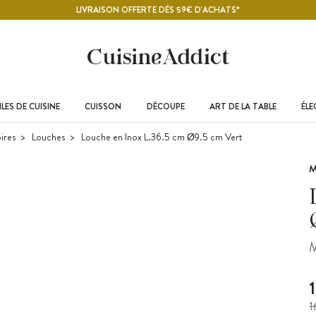
LIVRAISON OFFERTE DÈS 59€ D'ACHATS*
LES DE CUISINE
CUISSON
DÉCOUPE
ART DE LA TABLE
ÉL
ires
Louches
Louche en Inox L.36.5 cm Ø9.5 cm Vert
M
M
1