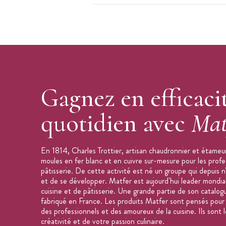
Epaisseur du manche : 2 mm
Manche incurvé
Couleur du manche : vert
Large crochet de suspension
Indication de la contenance
Bord verse-franc pour ne pas goutter
Gagnez en efficaci
Marque : Matfer
quotidien avec
Mat
En 1814, Charles Trottier, artisan chaudronnier et étameur
moules en fer blanc et en cuivre sur-mesure pour les profe
pâtisserie. De cette activité est né un groupe qui depuis n
et de se développer. Matfer est aujourd'hui leader mondial
cuisine et de pâtisserie. Une grande partie de son catalog
fabriqué en France. Les produits Matfer sont pensés pour f
des professionnels et des amoureux de la cuisine. Ils sont l
créativité et de votre passion culinaire.