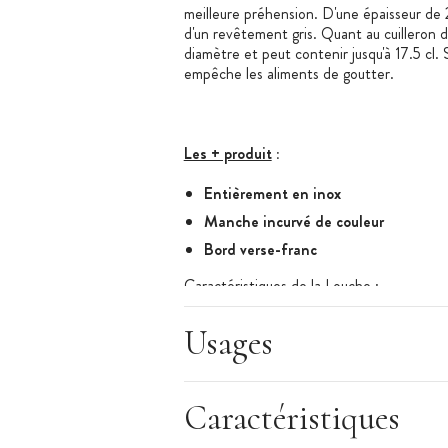
meilleure préhension. D'une épaisseur de 
d'un revêtement gris. Quant au cuilleron 
diamètre et peut contenir jusqu'à 17.5 cl. 
empêche les aliments de goutter.
Les + produit
:
Entièrement en inox
Manche incurvé de couleur
Bord verse-franc
Caractéristiques de la Louche
:
Matériel spécial collectivités et profes
1 louche (ou pochon)
Usages
Longueur totale : 36.5 cm
Diamètre du cuilleron : 9.5 cm
Caractéristiques
Contenance : 17.5 cl
Matériau : inox monobloc