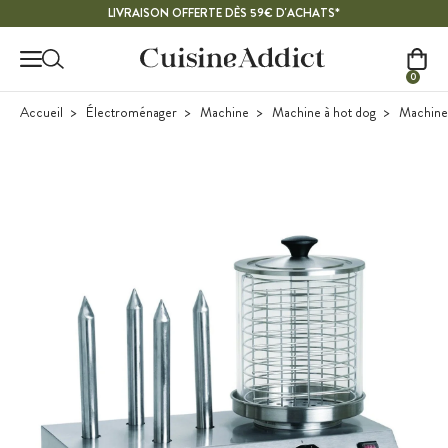
Contenu principal
LIVRAISON OFFERTE DÈS 59€ D'ACHATS*
0
Accueil
Électroménager
Machine
Machine à hot dog
Machine 