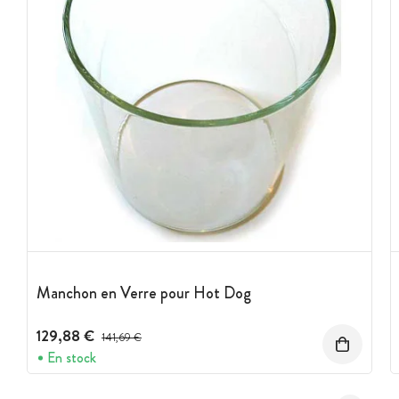
Manchon en Verre pour Hot Dog
129,88 €
Prix avant réduction :
141,69 €
En stock