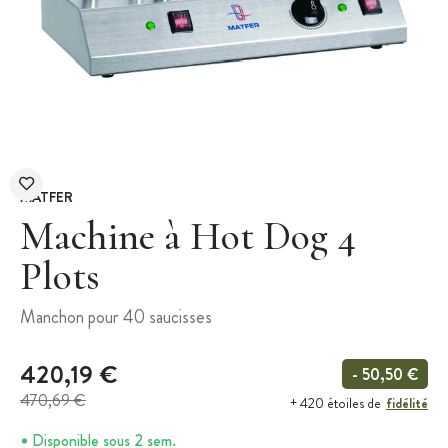
MATFER
Machine à Hot Dog 4
Plots
Manchon pour 40 saucisses
420,19 €
- 50,50 €
470,69 €
fidélité
+ 420 étoiles de
Disponible sous 2 sem.