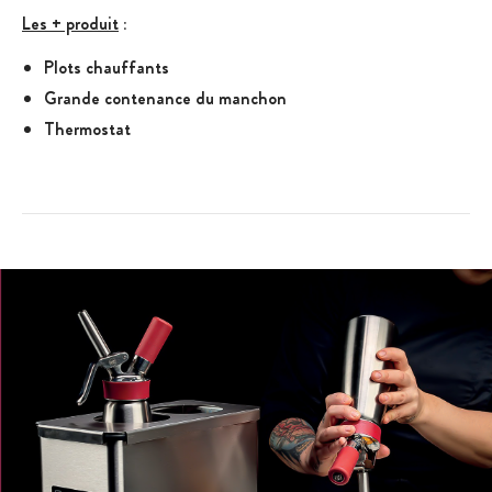
Les + produit
:
Plots chauffants
Grande contenance du manchon
Thermostat
Caractéristiques de la Machine à Hot Dog
:
4 plots chauffants petits pains
Manchon en verre
Panier inox
Contenance du panier : 40 saucisses
Bac à eau et couvercle en inox
Thermostat
Dimensions de la machine à hot dog : L.440 x lg.280 x
H.350 mm
Dimensions du manchon : D.200 x H.240 mm