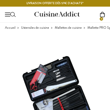
Contenu principal
LIVRAISON OFFERTE DÈS 59€ D'ACHATS*
0
Accueil
Ustensiles de cuisine
Mallettes de cuisine
Mallette PRO Spé