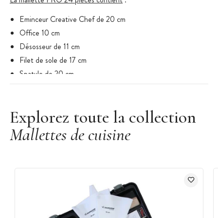
Eminceur Creative Chef de 20 cm
Office 10 cm
Désosseur de 11 cm
Filet de sole de 17 cm
Spatule de 20 cm
Fourchette cuisine de 32 cm
Fusil de 25 cm
Explorez toute la collection
Pinceau de 30 mm
Spatule exoglas de 30 cm
Mallettes de cuisine
Pochon inox Ø 6 cm
Limonadier 4 pièces
Eplucheur
Canneleur droitier
Zesteur
Aiguille à brider