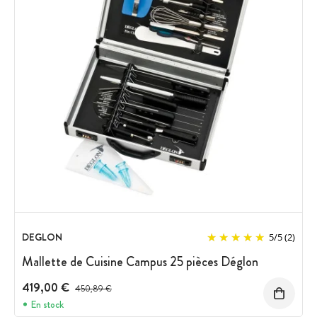
DEGLON
5
/
5
(2)
Mallette de Cuisine Campus 25 pièces Déglon
419,00 €
Prix avant réduction :
450,89 €
En stock