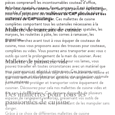
pièces comprenant les incontournables couteau d’office,
éplucheur, spatule, ciseaux, fouet, pinceau… Il est également
Pour vous former et exercer en tant que pâtissier ou boulanger,
possible d’opter pour un modèle comprenant plus de pièces,
nous vous proposons des
mallettes de CAP pâtisserie et des
convenant aussi aux traiteurs.
mallettes de CAP boulanger
. Ces mallettes de cuisine
complètes comportent tous les ustensiles nécessaires à la
Mallette de couteaux de cuisine
pratique de la boulangerie-pâtisserie comme les spatules, les
maryses, les roulettes à pâte, les cornes à ramasser, les
grignettes…
Si vous cherchez avant tout à vous équiper de couteaux de
cuisine, nous vous proposons aussi des
trousses pour couteaux
,
complètes ou vides. Vous pourrez ainsi transporter avec vous ces
outils qui sont le prolongement de la main du cuisinier. Avec
Mallette de pâtisserie vide
cette solution de transport sécurisée pour vos lames, vous
pouvez travailler en toutes circonstances avec un matériel que
vous connaissez et adapté à votre main. Ces trousses sont
Il se peut que vous disposiez déjà de votre matériel de cuisine et
ergonomiques et étudiées pour garantir une protection optimale
que vous recherchiez plutôt un système de rangement vous
à vos couteaux.
permettant de protéger et transporter votre équipement de
cuisinier. Découvrez pour cela nos mallettes de cuisine vides et
Des mallettes pour tous les
nos sacs à dos hôteliers. Ces derniers disposent de plusieurs
espaces de rangement renforcés, préservant vos outils de
passionnés de cuisine
pâtisserie et de cuisine et vous permettant de les manipuler sans
danger.
Grâce à ce choix de différentes mallettes de cuisine