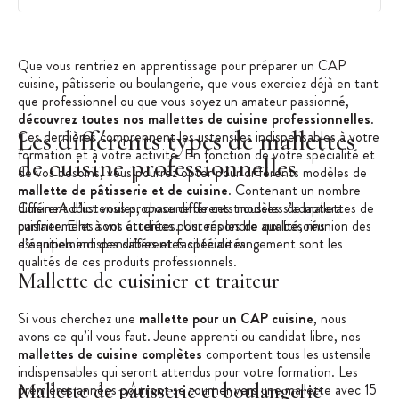
Que vous rentriez en apprentissage pour préparer un CAP
cuisine, pâtisserie ou boulangerie, que vous exerciez déjà en tant
que professionnel ou que vous soyez un amateur passionné,
découvrez toutes nos mallettes de cuisine professionnelles
.
Les différents types de mallettes
Ces dernières comprennent les ustensiles indispensables à votre
formation et à votre activité. En fonction de votre spécialité et
de cuisine professionnelles
de vos besoins, vous pourrez opter pour différents modèles de
mallette de pâtisserie et de cuisine
. Contenant un nombre
différent d’ustensiles, chacune de ces trousses s’adaptera
CuisineAddict vous propose différents modèles de mallettes de
parfaitement à vos attentes. Ustensiles de qualité, réunion des
cuisiner. Elles sont étudiées pour répondre aux besoins
essentiels indispensables et facilité de rangement sont les
d’équipement des différentes spécialités.
qualités de ces produits professionnels.
Mallette de cuisinier et traiteur
Si vous cherchez une
mallette pour un CAP cuisine
, nous
avons ce qu’il vous faut. Jeune apprenti ou candidat libre, nos
mallettes de cuisine complètes
comportent tous les ustensiles
indispensables qui seront attendus pour votre formation. Les
Mallette de pâtisserie et boulangerie
premières années pourront se tourner vers une mallette avec 15