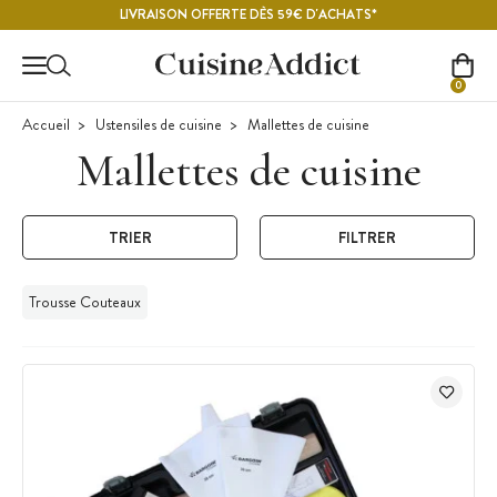
Contenu principal
LIVRAISON OFFERTE DÈS 59€ D'ACHATS*
0
Accueil
Ustensiles de cuisine
Mallettes de cuisine
Mallettes de cuisine
TRIER
FILTRER
Trousse Couteaux