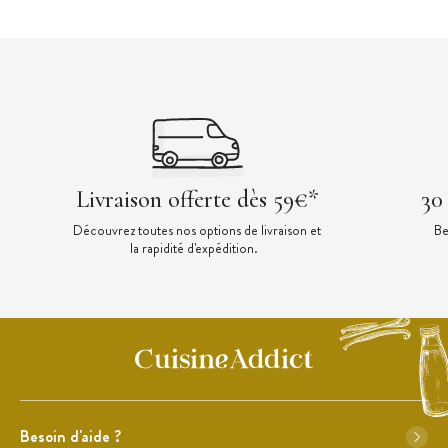
Livraison offerte dès 59€*
30
Découvrez toutes nos options de livraison et
Be
la rapidité d'expédition.
Besoin d'aide ?