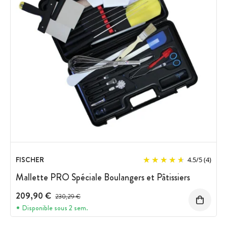
FISCHER
4.5
/
5
(4)
Mallette PRO Spéciale Boulangers et Pâtissiers
209,90 €
Prix avant réduction :
230,29 €
Disponible sous 2 sem.