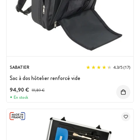
SABATIER
4.3
/
5
(17)
Sac à dos hôtelier renforcé vide
94,90 €
Prix avant réduction :
111,89 €
En stock