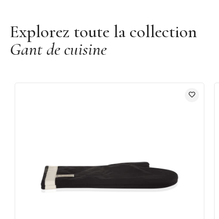
Découvrir la marque Le Creuset
Explorez toute la collection
Gant de cuisine