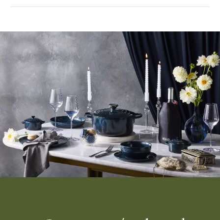
Matière : coton
Longueur :
35.5
cm
Largeur :
1
8 cm
Hauteur : 1 cm
Entretien :
C
ompatible machine à laver
Marque :
Le Creuset