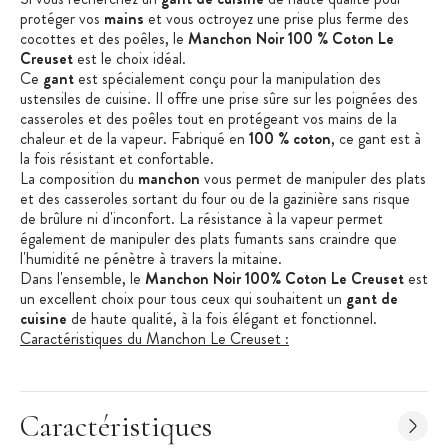
protéger vos
mains
et vous octroyez
une prise
plus ferme des
cocottes et des poêles, le
Manchon Noir 100 % Coton Le
Creuset
est le choix idéal.
Ce
gant
est spécialement conçu pour la manipulation des
ustensiles de cuisine. Il offre une prise sûre sur les poignées des
casseroles et des poêles tout en protégeant vos mains de la
chaleur et de la vapeur. Fabriqué en
100 % coton
, ce gant est à
la fois résistant et confortable.
La composition du
manchon
vous permet de manipuler des plats
et des casseroles sortant du four ou de la gazinière sans risque
de brûlure ni d'inconfort. La résistance à la vapeur permet
également de manipuler des plats fumants sans craindre que
l'humidité ne pénètre à travers la mitaine.
Dans l'ensemble, le
Manchon Noir 100
% Coto
n Le Creuset
est
un excellent choix pour tous ceux qui souhaitent un
gant de
cuisine
de haute qualité, à la fois élégant et fonctionnel.
Caractéristiques du Manchon Le Creuset :
Gants de cuisine
Couleur : Noir
Caractéristiques
Taille : unique