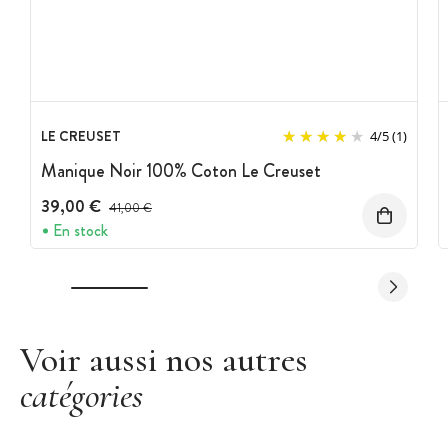
LE CREUSET
4
/
5
(1)
Manique Noir 100% Coton Le Creuset
39,00 €
Prix avant réduction :
41,00 €
En stock
Voir aussi nos autres
catégories