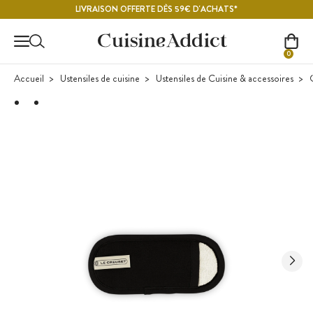
Contenu principal
LIVRAISON OFFERTE DÈS 59€ D'ACHATS*
0
Accueil
Ustensiles de cuisine
Ustensiles de Cuisine & accessoires