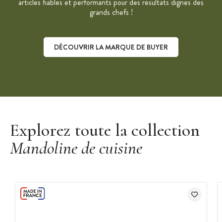
articles fiables et performants pour des résultats dignes des
grands chefs !
DÉCOUVRIR LA MARQUE DE BUYER
Découvrir la marque De Buyer
Explorez toute la collection
Mandoline de cuisine