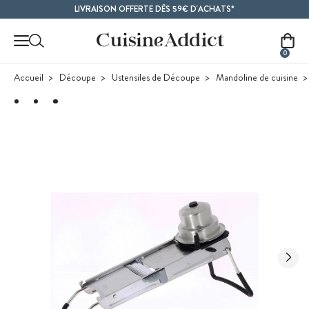
Contenu principal
LIVRAISON OFFERTE DÈS 59€ D'ACHATS*
0
Accueil
Découpe
Ustensiles de Découpe
Mandoline de cuisine