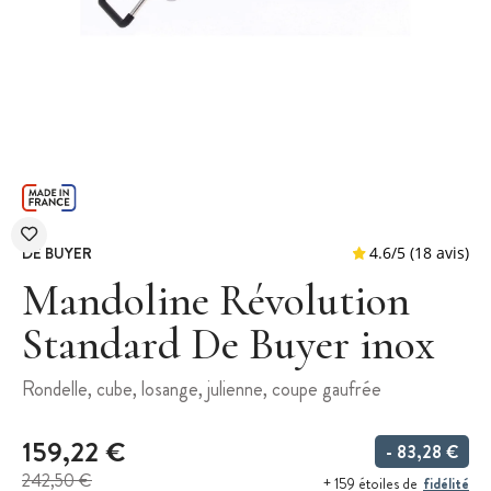
DE BUYER
Mandoline Révolution
Standard De Buyer inox
4.6
/
5
(
Rondelle, cube, losange, julienne, coupe gaufrée
159,22 €
- 83,28 €
242,50 €
fidélité
+ 159 étoiles de