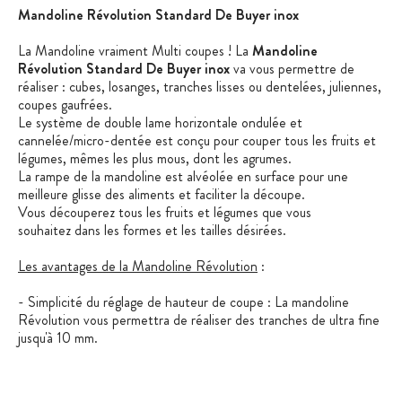
Mandoline Révolution Standard De Buyer inox
La Mandoline vraiment Multi coupes ! La
Mandoline
Révolution Standard De Buyer inox
va vous permettre de
réaliser : cubes, losanges, tranches lisses ou dentelées, juliennes,
coupes gaufrées.
Le système de double lame horizontale ondulée et
cannelée/micro-dentée est conçu pour couper tous les fruits et
légumes, mêmes les plus mous, dont les agrumes.
La rampe de la mandoline est alvéolée en surface pour une
meilleure glisse des aliments et faciliter la découpe.
Vous découperez tous les fruits et légumes que vous
souhaitez dans les formes et les tailles désirées.
Les avantages de la Mandoline Révolution
:
- Simplicité du réglage de hauteur de coupe : La mandoline
Révolution vous permettra de réaliser des tranches de ultra fine
jusqu'à 10 mm.
- Robuste et Professionnelle : Corps en acier inox (aspect
brossé satiné) et polymère composite. Double lame horizontale