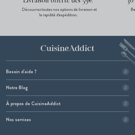
Livraison offerte dès 59€*
30
Découvrez toutes nos options de livraison et
Be
la rapidité d'expédition.
Besoin d'aide ?
Notre Blog
À propos de CuisineAddict
Nos services