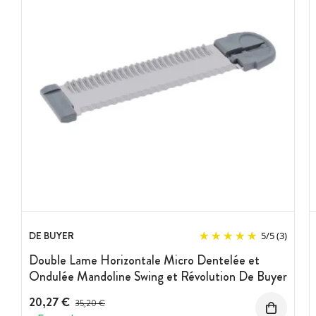
DE BUYER
5
/
5
(3)
Double Lame Horizontale Micro Dentelée et
Ondulée Mandoline Swing et Révolution De Buyer
20,27 €
Prix avant réduction :
35,20 €