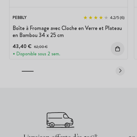
PEBBLY
4.2
/
5
(6)
Boîte à Fromage avec Cloche en Verre et Plateau
en Bambou 34 x 25 cm
43,40 €
Prix avant réduction :
62,00 €
Disponible sous 2 sem.