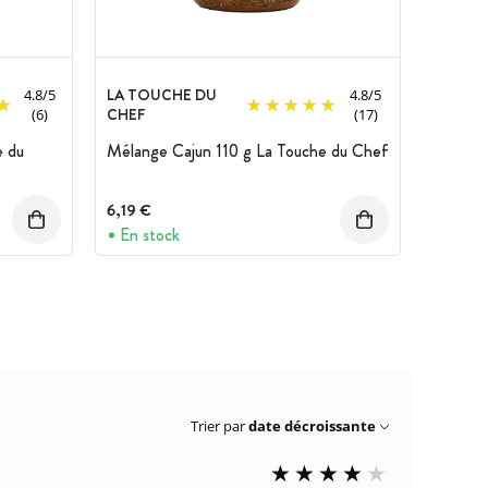
LA TOUCHE DU
4.8
/
5
4.8
/
5
CHEF
(6)
(17)
e du
Mélange Cajun 110 g La Touche du Chef
6,19 €
En stock
Trier par
date décroissante