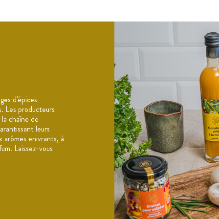
ices (cannelle, fenouil, curry, coriandre,
, huile de Colza, sel, exhausteur de goût :
ges d'épices
es. Les producteurs
 la chaîne de
arantissant leurs
x arômes enivrants, à
fum. Laissez-vous