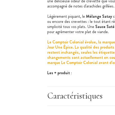
une délicieuse odeur de crevette que vous 
accompagné de notes d'arachides grillées.
Légèrement piquant, le
Mélange Satay
c
ou encore des crevettes : le tout étant r
simplicité tous vos plats. Une
Sauce Saté
pour agrémenter votre plat de viande.
Le Comptoir Colonial évolue, la marqu
Jour Une Épice. La qualité des produits
restent inchangés, seules les étiquett
changements sont actuellement en cour
marque Le Comptoir Colonial avant d'en
Les + produit :
Pot refermable
Peu piquant
Caractéristiques
Caractéristiques
:
Marque : Un Jour Une Epice
Mélange saté