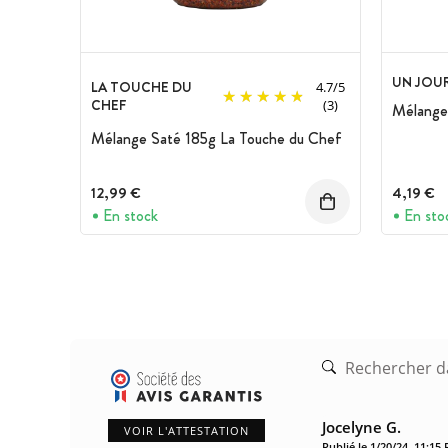
UN JOUR
LA TOUCHE DU
4.7
/
5
CHEF
(3)
Mélange
Mélange Saté 185g La Touche du Chef
12,99 €
4,19 €
En stock
En sto
Jocelyne G.
VOIR L'ATTESTATION
Publié le 1/20/24, 11:15