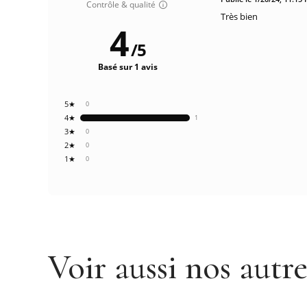
Contrôle & qualité
Très bien
4
/
5
Basé sur 1 avis
5★
0
4★
1
3★
0
2★
0
1★
0
Voir aussi nos autr