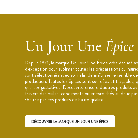
Ingrédients : piment d'Espagne, cinq ép
poivre), ail,
arachide
,
crevettes
, sucre
monosodium glutamate E621
Poids net : 48 g
Conditionnement : pot en verre
Un Jour Une
Épice
Depuis 1971, la marque Un Jour Une Épice crée des mélan
d'exception pour sublimer toutes les préparations culinair
sont sélectionnés avec soin afin de maîtriser l'ensemble de
production. Toutes les épices sont sourcées et traçables, g
qualités gustatives. Découvrez encore d'autres produits au
travers des huiles, condiments ou encore thés au doux par
séduire par ces produits de haute qualité.
DÉCOUVRIR LA MARQUE UN JOUR UNE ÉPICE