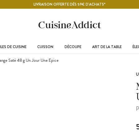
LIVRAISON OFFERTE DÈS 59€ D'ACHATS*
LES DE CUISINE
CUISSON
DÉCOUPE
ART DE LA TABLE
ÉL
nge Saté 48 g Un Jour Une Epice
U
P