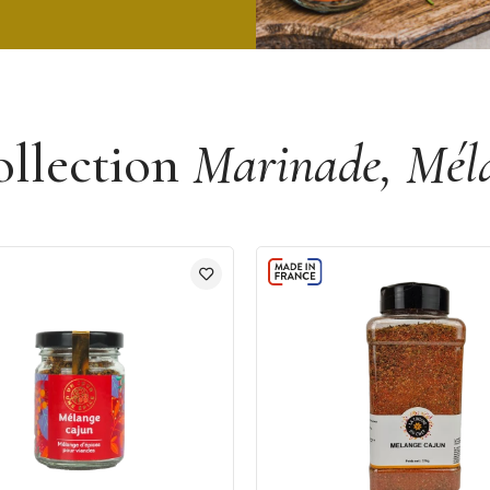
ollection
Marinade, Méla