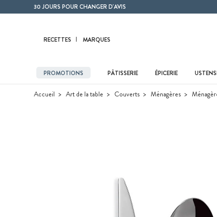
Contenu principal
30 JOURS POUR CHANGER D'AVIS
RECETTES
MARQUES
PROMOTIONS
PÂTISSERIE
ÉPICERIE
USTENSI
Accueil
Art de la table
Couverts
Ménagères
Ménagère