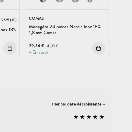
COMAS
3.5
/
5
(10)
Ménagère 24 pièces Nordic Inox 18%
Inox 18%
1,8 mm Comas
29,34 €
Prix avant réduction :
41,39 €
En stock
Trier par
date décroissante