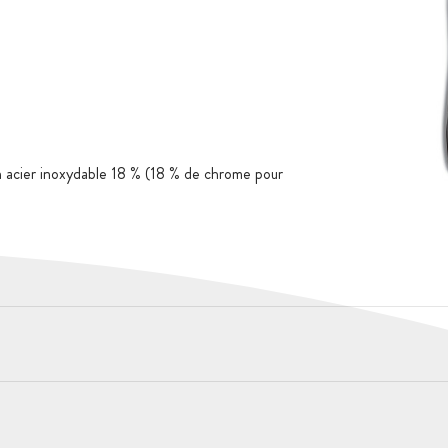
 acier inoxydable 18 % (18 % de chrome pour
sparente sur le dessus pour visualiser les 4
tion de couverts en acier inoxydable. La