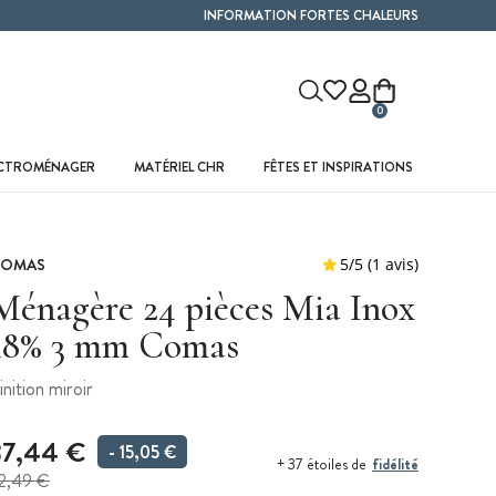
INFORMATION FORTES CHALEURS
0
ECTROMÉNAGER
MATÉRIEL CHR
FÊTES ET INSPIRATIONS
COMAS
Ménagère 24 pièces Mia Inox
18% 3 mm Comas
inition miroir
37,44 €
- 15,05 €
fidélité
+ 37 étoiles de
2,49 €