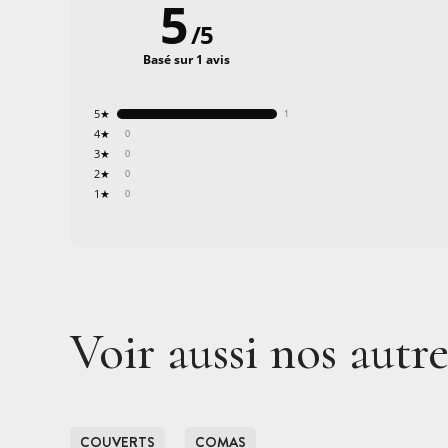
5
/
5
Basé sur 1 avis
5★
1
4★
0
3★
0
2★
0
1★
0
Voir aussi nos autr
COUVERTS
COMAS