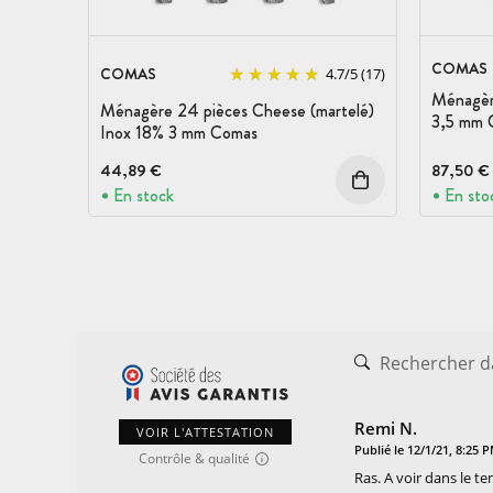
COMAS
COMAS
4.7
/
5
(17)
Ménagèr
Ménagère 24 pièces Cheese (martelé)
3,5 mm 
Inox 18% 3 mm Comas
44,89 €
87,50 €
En stock
En sto
Remi N.
VOIR L'ATTESTATION
Publié le 12/1/21, 8:25 
Contrôle & qualité
Ras. A voir dans le t