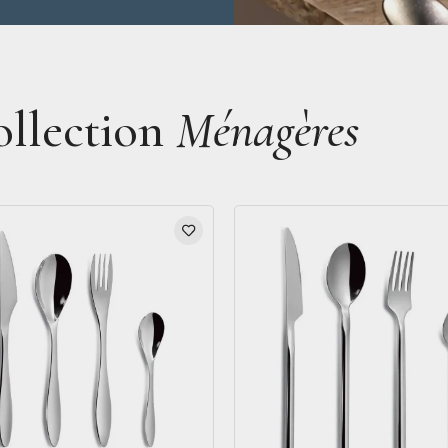
ollection
Ménagères