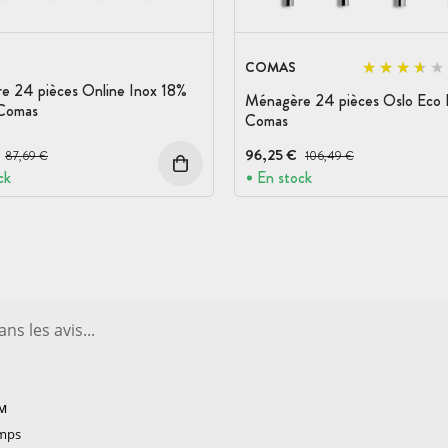
COMAS
e 24 pièces Online Inox 18%
Ménagère 24 pièces Oslo Eco 
Comas
Comas
Prix avant réduction :
96,25 €
Prix avant réduction :
87,69 €
106,49 €
ck
En stock
PM
emps