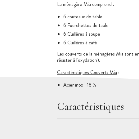
La ménagère Mia comprend :
6 couteaux de table
6 Fourchettes de table
6 Cuillères à soupe
6 Cuillères à café
Les couverts de la ménagères Mia sont en
résister à l'oxydation).
Caractéristiques Couverts Mia
:
Acier inox : 18 %
Épaisseur : 3 mm
Finition : Miroir
Caractéristiques
Design : moderne
Conditionnement : Boîte en carton tran
types de couvert.
Comas est le leader espagnol de la fabrica