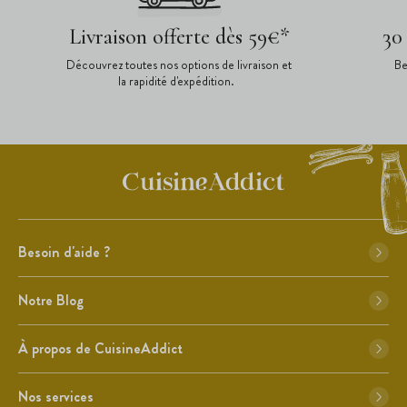
Livraison offerte dès 59€*
30
Découvrez toutes nos options de livraison et
Be
la rapidité d'expédition.
Besoin d'aide ?
Notre Blog
À propos de CuisineAddict
Nos services