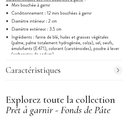
Mini bouchée à garnir
Conditionnement : 12 mini bouchées à garnir
Diamètre intérieur : 2 cm
Diamètre extérieur : 3.5 cm
Ingrédients : farine de blé, huiles et graisses végétales
(palme, palme totalement hydrogénée, colza), sel, oeufs,
émulsifiants (E471), colorant (caroténoïdes), poudre à lever
(carbonates de sodium)
Fabriqué dans un atelier qui utilise du lait
Caractéristiques
A conserver dans un endroit frais et sec
Explorez toute la collection
Prêt à garnir - Fonds de Pâte