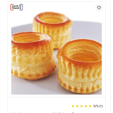
5
/
5
(1)